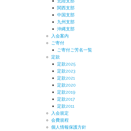
北陸支部
関西支部
中国支部
九州支部
沖縄支部
入会案内
ご寄付
ご寄付ご芳名一覧
定款
定款2025
定款2023
定款2021
定款2020
定款2019
定款2017
定款2011
入会規定
会費規程
個人情報保護方針