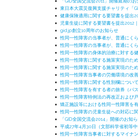
「GID全国交流会2011」開催延期の
東日本大震災復興支援チャリティ「GI
健康保険適用に関する要望書を提出20
児童生徒に関する要望書を提出2012
gid.jp創立10周年のお知らせ
性同一性障害の当事者が、普通にくら
性同一性障害の当事者が、普通にくら
性同一性障害の身体的治療に対する健
性同一性障害に関する施策実現のため
性同一性障害に関する施策実現のための
性同一性障害当事者の労働環境の改善
性同一性障害に関する性別欄についての
性同一性障害を有する者の旅券（パス
性同一性障害特例法の再改正および戸
矯正施設等における性同一性障害を有
性同一性障害の児童生徒への対応に関
「GID全国交流会2014」開催のお知
平成27年4月30日（文部科学省初
性同一性障害当事者に対するマイナン