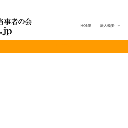
HOME
法人概要
サイトマップ
地域支部
入会案内
ご寄付
定款
入会規定
会費規程
個人情報保護方針