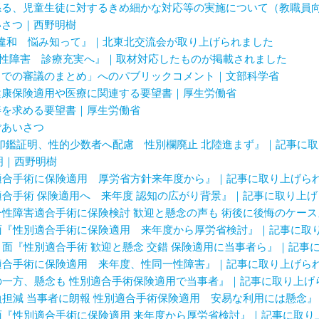
係る、児童生徒に対するきめ細かな対応等の実施について（教職員
いさつ｜西野明樹
性別違和 悩み知って』｜北東北交流会が取り上げられました
同一性障害 診療充実へ』｜取材対応したものが掲載されました
までの審議のまとめ」へのパブリックコメント｜文部科学省
健康保険適用や医療に関連する要望書｜厚生労働省
善を求める要望書｜厚生労働省
ごあいさつ
）『印鑑証明、性的少数者へ配慮 性別欄廃止 北陸進まず』｜記事に
明｜西野明樹
性別適合手術に保険適用 厚労省方針来年度から』｜記事に取り上げら
性別適合手術 保険適用へ 来年度 認知の広がり背景』｜記事に取り上
性同一性障害適合手術に保険検討 歓迎と懸念の声も 術後に後悔のケ
）１面『性別適合手術に保険適用 来年度から厚労省検討』｜記事に取
）２７面『性別適合手術 歓迎と懸念 交錯 保険適用に当事者ら』｜記
性別適合手術に保険適用 来年度、性同一性障害』｜記事に取り上げら
歓迎の一方、懸念も 性別適合手術保険適用で当事者』｜記事に取り上げ
）『負担減 当事者に朗報 性別適合手術保険適用 安易な利用には懸
）１面『性別適合手術に保険適用 来年度から厚労省検討』｜記事に取