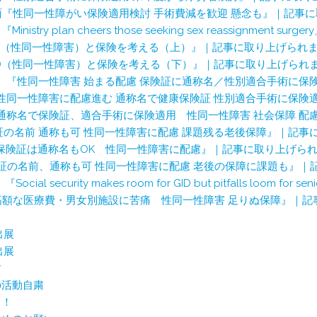
）３面『性同一性障がい保険適用検討 手術費減を歓迎 懸念も』｜記事
『Ministry plan cheers those seeking sex reassignme
GID（性同一性障害）と保険を考える（上）』｜記事に取り上げられ
GID（性同一性障害）と保険を考える（下）』｜記事に取り上げられ
夕刊）『性同一性障害 始まる配慮 保険証に通称名／性別適合手術に
）『性同一性障害に配慮進む 通称名で健康保険証 性別適合手術に保
）『通称名で保険証、適合手術に保険適用 性同一性障害 社会保障 
保険証の名前 通称も可 性同一性障害に配慮 課題残る老後保障』｜記
）『保険証は通称名もOK 性同一性障害に配慮』｜記事に取り上げら
保険証の名前、通称も可 性同一性障害に配慮 老後の保障に課題も』
Social security makes room for GID but pitfalls loo
）『高額な医療費・男女別施設に苦痛 性同一性障害 足りぬ保障』｜
出展
出展
す
の活動自粛
中！