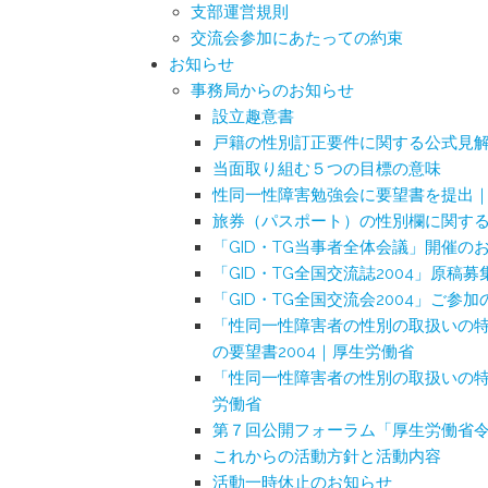
支部運営規則
交流会参加にあたっての約束
お知らせ
事務局からのお知らせ
設立趣意書
戸籍の性別訂正要件に関する公式見
当面取り組む５つの目標の意味
性同一性障害勉強会に要望書を提出
旅券（パスポート）の性別欄に関する
「GID・TG当事者全体会議」開催の
「GID・TG全国交流誌2004」原稿
「GID・TG全国交流会2004」ご参
「性同一性障害者の性別の取扱いの
の要望書2004｜厚生労働省
「性同一性障害者の性別の取扱いの
労働省
第７回公開フォーラム「厚生労働省
これからの活動方針と活動内容
活動一時休止のお知らせ