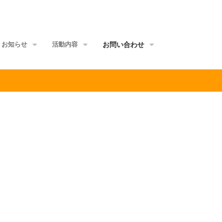
お知らせ
活動内容
お問い合わせ
事務局からのお知らせ
地域交流会事業
当事者団体
理事会からのお知らせ
家族グループ事業
資料館
メールマガジン
情報ポータル事業
サイトマップ
正会員ML
研修講師派遣事業
啓発媒体作成事業
意識覚醒促進事業
当事者研究事業