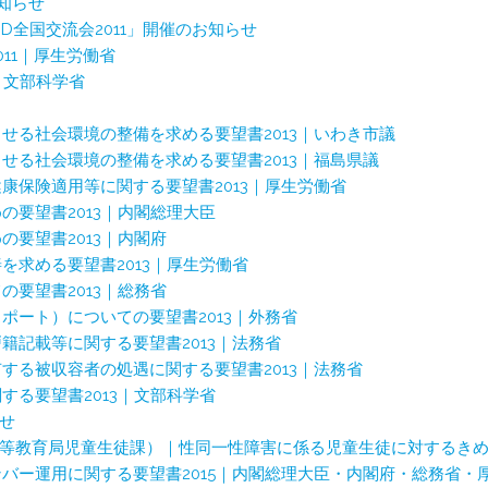
お知らせ
D全国交流会2011」開催のお知らせ
11｜厚生労働省
｜文部科学省
せる社会環境の整備を求める要望書2013｜いわき市議
せる社会環境の整備を求める要望書2013｜福島県議
康保険適用等に関する要望書2013｜厚生労働省
の要望書2013｜内閣総理大臣
要望書2013｜内閣府
を求める要望書2013｜厚生労働省
要望書2013｜総務省
ポート）についての要望書2013｜外務省
籍記載等に関する要望書2013｜法務省
する被収容者の処遇に関する要望書2013｜法務省
する要望書2013｜文部科学省
らせ
等中等教育局児童生徒課）｜性同一性障害に係る児童生徒に対するき
バー運用に関する要望書2015｜内閣総理大臣・内閣府・総務省・