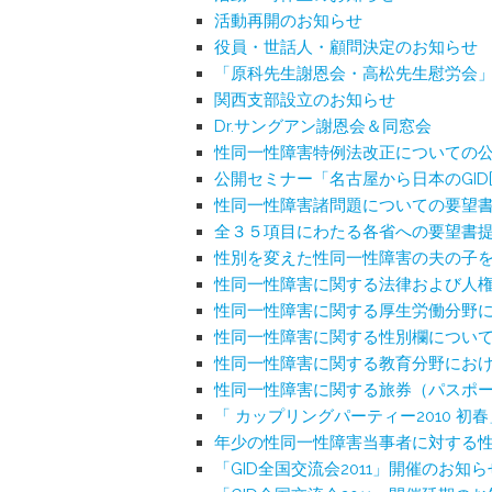
活動再開のお知らせ
役員・世話人・顧問決定のお知らせ
「原科先生謝恩会・高松先生慰労会
関西支部設立のお知らせ
Dr.サングアン謝恩会＆同窓会
性同一性障害特例法改正についての
公開セミナー「名古屋から日本のGI
性同一性障害諸問題についての要望書
全３５項目にわたる各省への要望書
性別を変えた性同一性障害の夫の子
性同一性障害に関する法律および人権
性同一性障害に関する厚生労働分野に
性同一性障害に関する性別欄についての
性同一性障害に関する教育分野におけ
性同一性障害に関する旅券（パスポー
「 カップリングパーティー2010 初
年少の性同一性障害当事者に対する
「GID全国交流会2011」開催のお知ら