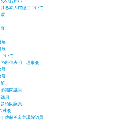
ためのお願い
おける本人確認について
出展
調査
出展
出展
について
ての所信表明｜理事会
出展
出展
見解
明参議院議員
道議員
明参議院議員
んの対談
書｜佐藤英道衆議院議員