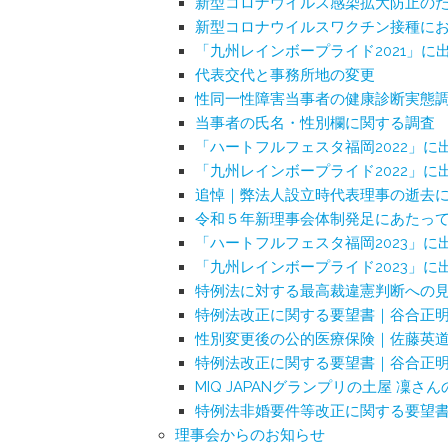
新型コロナウイルス感染拡大防止の
新型コロナウイルスワクチン接種に
「九州レインボープライド2021」に
代表交代と事務所地の変更
性同一性障害当事者の健康診断実態
当事者の氏名・性別欄に関する調査
「ハートフルフェスタ福岡2022」に
「九州レインボープライド2022」に
追悼｜弊法人設立時代表理事の逝去
令和５年新理事会体制発足にあたっ
「ハートフルフェスタ福岡2023」に
「九州レインボープライド2023」に
特例法に対する最高裁違憲判断への
特例法改正に関する要望書｜谷合正
性別変更後の公的医療保険｜佐藤英
特例法改正に関する要望書｜谷合正
MIQ JAPANグランプリの土屋 凜さ
特例法非婚要件等改正に関する要望
理事会からのお知らせ