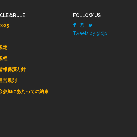
ICLE＆RULE
FOLLOW US
025
Tweets by gidjp
規定
規程
情報保護方針
運営規則
会参加にあたっての約束