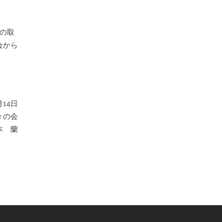
の取
会から
月14日
々の会
本 蘭