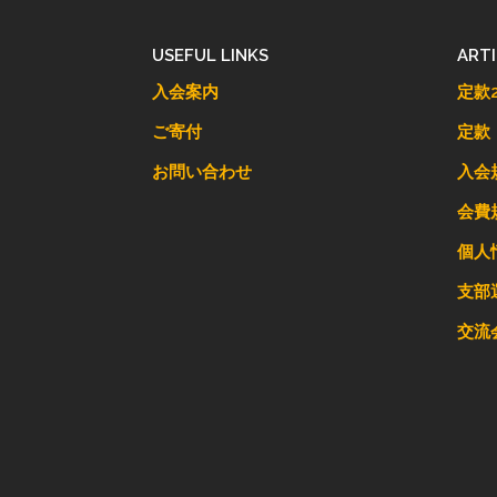
USEFUL LINKS
ART
入会案内
定款2
ご寄付
定款
お問い合わせ
入会
会費
個人
支部
交流