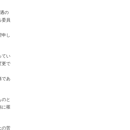
処遇の
る委員
望申し
ってい
変更で
痛であ
ものと
病に罹
上の苦