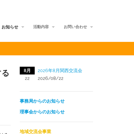
お知らせ
活動内容
お問い合わせ
事務局からのお知らせ
地域交流会事業
当事者団体
理事会からのお知らせ
家族グループ事業
資料館
8月
2026年8月関西交流会
する
メールマガジン
情報ポータル事業
サイトマップ
22
2026/08/22
正会員ML
研修講師派遣事業
事務局からのお知らせ
啓発媒体作成事業
理事会からのお知らせ
意識覚醒促進事業
当事者研究事業
地域交流会事業