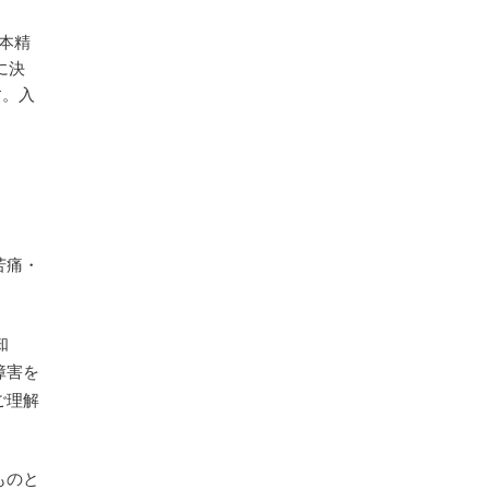
本精
に決
す。入
苦痛・
知
障害を
ご理解
ものと