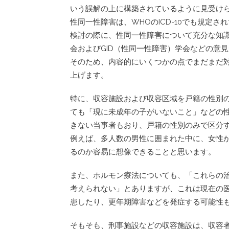
いう誤解の上に構築されているように見受け
性同一性障害は、WHOのICD-10でも規定
検討の際に、性同一性障害について充分な知
会およびGID（性同一性障害）学会などの意
そのため、内容的にいくつかの点でまだまだ
上げます。
特に、収容施設および収容区域を戸籍の性別
ても「現に未成年の子がいないこと」などの
きない当事者もおり、戸籍の性別のみで区分
例えば、多人数の男性に囲まれた中に、女性
るのか容易に想像できることと思います。
また、ホルモン療法についても、「これらの
考えられない」とありますが、これは現在の
患したり、更年期障害などを発症する可能性
そもそも、刑事施設などの収容施設は、収容