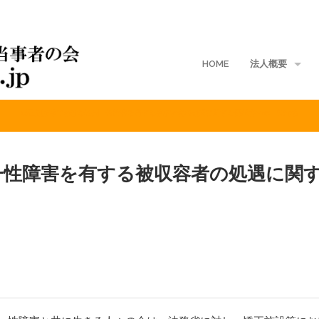
HOME
法人概要
矯正施設等における性同一性障害を有する被収容者の処遇に関する要望書2013｜法務省
地域支部
入会案内
一性障害を有する被収容者の処遇に関
ご寄付
定款
入会規定
会費規程
個人情報保護方針