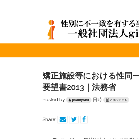
矯正施設等における性同
要望書2013｜法務省
Posted by
日時
2013/11/14
jimukyoku
Share: