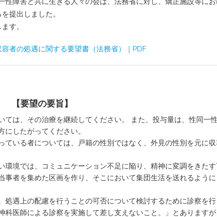
p日本性同一性障害と共に生きる人々の会は、法務省に対し、矯正施設等に
るを提出しました。
支部運営規則
します。
交流会参加にあた
容者の処遇に関する要望書（法務省）｜PDF
【要望の要旨】
いては、その治療を継続してください。 また、投与量は、性同一
方にしたがってください。
っている者については、戸籍の性別ではなく、外見の性別を元に収
い環境では、コミュニケーション不足に陥り、精神に変調をきたす
当事者を集めた区画を作り、そこにおいて集団生活を送れるように
、処遇上の配慮を行うことの可否について検討するために診察を行
神科医師による診察を実施して差し支えないこと。」とありますが