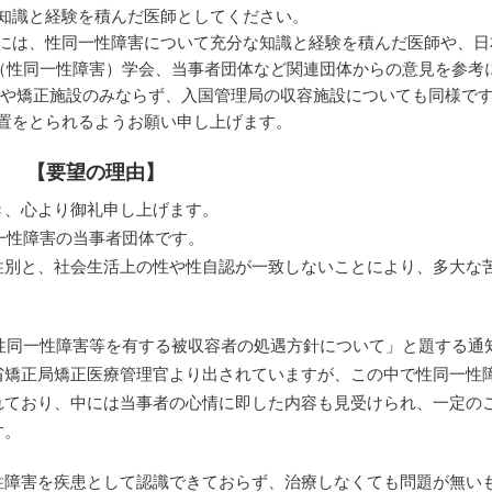
知識と経験を積んだ医師としてください。
には、性同一性障害について充分な知識と経験を積んだ医師や、日
D（性同一性障害）学会、当事者団体など関連団体からの意見を参考
設や矯正施設のみならず、入国管理局の収容施設についても同様で
置をとられるようお願い申し上げます。
【要望の理由】
き、心より御礼申し上げます。
同一性障害の当事者団体です。
性別と、社会生活上の性や性自認が一致しないことにより、多大な
て「性同一性障害等を有する被収容者の処遇方針について」と題する通
省矯正局矯正医療管理官より出されていますが、この中で性同一性
れており、中には当事者の心情に即した内容も見受けられ、一定の
す。
性障害を疾患として認識できておらず、治療しなくても問題が無い