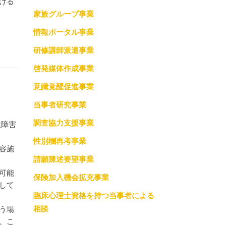
おける
家族グループ事業
調査協力支援事業
情報ポータル事業
っての約束
性別欄再考事業
研修講師派遣事業
請願陳述要望事業
啓発媒体作成事業
保険加入機会拡充事業
意識覚醒促進事業
当事者研究事業
臨床心理士資格を持つ当事者による相談
調査協力支援事業
性障害
性別欄再考事業
容施
請願陳述要望事業
可能
保険加入機会拡充事業
して
臨床心理士資格を持つ当事者による
相談
う場
、こ