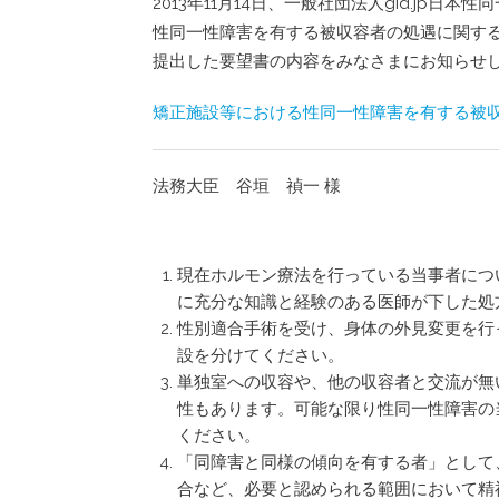
2013年11月14日、一般社団法人gid.j
性同一性障害を有する被収容者の処遇に関す
提出した要望書の内容をみなさまにお知らせ
矯正施設等における性同一性障害を有する被収
法務大臣 谷垣 禎一 様
現在ホルモン療法を行っている当事者につ
に充分な知識と経験のある医師が下した処
性別適合手術を受け、身体の外見変更を行
設を分けてください。
単独室への収容や、他の収容者と交流が無
性もあります。可能な限り性同一性障害の
ください。
「同障害と同様の傾向を有する者」として
合など、必要と認められる範囲において精