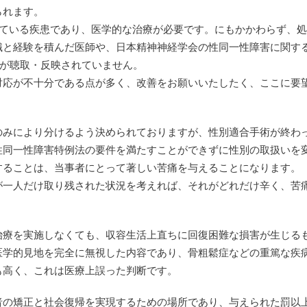
られます。
されている疾患であり、医学的な治療が必要です。にもかかわらず、
識と経験を積んだ医師や、日本精神神経学会の性同一性障害に関す
見が聴取・反映されていません。
対応が不十分である点が多く、改善をお願いいたしたく、ここに要
のみにより分けるよう決められておりますが、性別適合手術が終わ
性同一性障害特例法の要件を満たすことができずに性別の取扱いを
することは、当事者にとって著しい苦痛を与えることになります。
が一人だけ取り残された状況を考えれば、それがどれだけ辛く、苦
治療を実施しなくても、収容生活上直ちに回復困難な損害が生じる
医学的見地を完全に無視した内容であり、骨粗鬆症などの重篤な疾
も高く、これは医療上誤った判断です。
者の矯正と社会復帰を実現するための場所であり、与えられた罰以