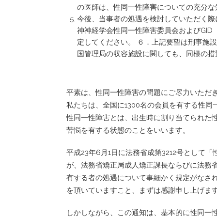
の医師は、性同一性障害についての充分な
今後、当事者の処遇を検討していただく際
神神経学会性同一性障害委員会およびGI
定してください。 ６．上記要望は刑事施
国管理局の収容施設に関しても、同様の措
平素は、性同一性障害の問題にご尽力いただ
私たちは、全国に1300名の会員を有する性
性同一性障害とは、出生時に割り当てられた
苦悩を有する状態のことをいいます。
平成23年6月1日に法務省成第3212号とし
が、法務省矯正局成人矯正課長ならびに法務
有する者の処遇について事細かく規定がなさ
を頂いていますこと、まずは感謝申し上げま
しかしながら、この通知は、基本的に性同一