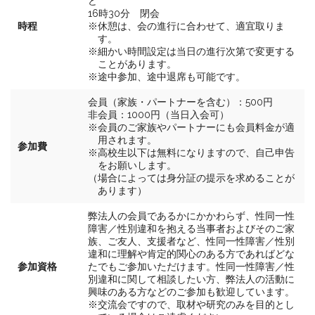
ど
16時30分 閉会
時程
※休憩は、会の進行に合わせて、適宜取りま
す。
※細かい時間設定は当日の進行次第で変更する
ことがあります。
※途中参加、途中退席も可能です。
会員（家族・パートナーを含む）：500円
非会員：1000円（当日入会可）
※会員のご家族やパートナーにも会員料金が適
用されます。
参加費
※高校生以下は無料になりますので、自己申告
をお願いします。
（場合によっては身分証の提示を求めることが
あります）
弊法人の会員であるかにかかわらず、性同一性
障害／性別違和を抱える当事者およびそのご家
族、ご友人、支援者など、性同一性障害／性別
違和に理解や肯定的関心のある方であればどな
参加資格
たでもご参加いただけます。性同一性障害／性
別違和に関して相談したい方、弊法人の活動に
興味のある方などのご参加も歓迎しています。
※交流会ですので、取材や研究のみを目的とし