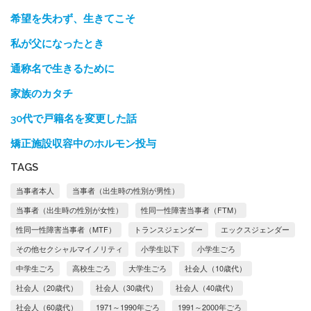
希望を失わず、生きてこそ
私が父になったとき
通称名で生きるために
家族のカタチ
30代で戸籍名を変更した話
矯正施設収容中のホルモン投与
TAGS
当事者本人
当事者（出生時の性別が男性）
当事者（出生時の性別が女性）
性同一性障害当事者（FTM）
性同一性障害当事者（MTF）
トランスジェンダー
エックスジェンダー
その他セクシャルマイノリティ
小学生以下
小学生ごろ
中学生ごろ
高校生ごろ
大学生ごろ
社会人（10歳代）
社会人（20歳代）
社会人（30歳代）
社会人（40歳代）
社会人（60歳代）
1971～1990年ごろ
1991～2000年ごろ