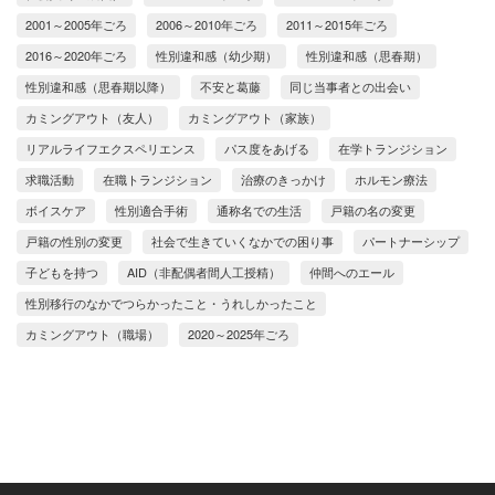
2001～2005年ごろ
2006～2010年ごろ
2011～2015年ごろ
2016～2020年ごろ
性別違和感（幼少期）
性別違和感（思春期）
性別違和感（思春期以降）
不安と葛藤
同じ当事者との出会い
カミングアウト（友人）
カミングアウト（家族）
リアルライフエクスペリエンス
パス度をあげる
在学トランジション
求職活動
在職トランジション
治療のきっかけ
ホルモン療法
ボイスケア
性別適合手術
通称名での生活
戸籍の名の変更
戸籍の性別の変更
社会で生きていくなかでの困り事
パートナーシップ
子どもを持つ
AID（非配偶者間人工授精）
仲間へのエール
性別移行のなかでつらかったこと・うれしかったこと
カミングアウト（職場）
2020～2025年ごろ