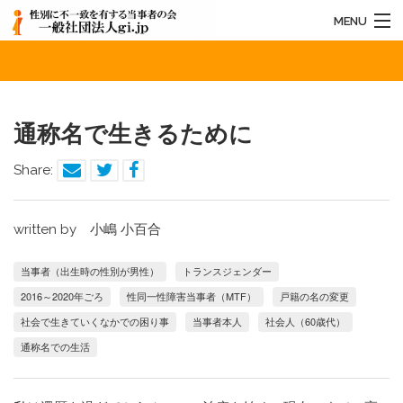
MENU
通称名で生きるために
HOME
法人概要
通称名で生きるために
お知らせ
Share:
活動内容
お問い合わせ
written by 小嶋 小百合
当事者（出生時の性別が男性）
トランスジェンダー
2016～2020年ごろ
性同一性障害当事者（MTF）
戸籍の名の変更
社会で生きていくなかでの困り事
当事者本人
社会人（60歳代）
通称名での生活