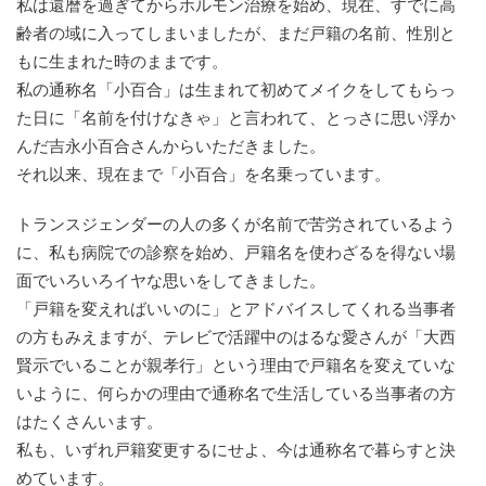
私は還暦を過ぎてからホルモン治療を始め、現在、すでに高
齢者の域に入ってしまいましたが、まだ戸籍の名前、性別と
もに生まれた時のままです。
私の通称名「小百合」は生まれて初めてメイクをしてもらっ
た日に「名前を付けなきゃ」と言われて、とっさに思い浮か
んだ吉永小百合さんからいただきました。
それ以来、現在まで「小百合」を名乗っています。
トランスジェンダーの人の多くが名前で苦労されているよう
に、私も病院での診察を始め、戸籍名を使わざるを得ない場
面でいろいろイヤな思いをしてきました。
「戸籍を変えればいいのに」とアドバイスしてくれる当事者
の方もみえますが、テレビで活躍中のはるな愛さんが「大西
賢示でいることが親孝行」という理由で戸籍名を変えていな
いように、何らかの理由で通称名で生活している当事者の方
はたくさんいます。
私も、いずれ戸籍変更するにせよ、今は通称名で暮らすと決
めています。