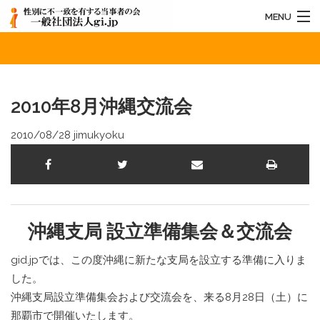
MENU
2010年8月沖縄交流会
HOME
法人概要
2010年8月沖縄交流会
お知らせ
2010/08/28
jimukyoku
活動内容
お問い合わせ
沖縄支局 設立準備集会＆交流会
gid.jpでは、この度沖縄に新たな支局を設立する準備に入りま
した。
沖縄支局設立準備集会および交流会を、来る8月28日（土）に
那覇市で開催いたします。