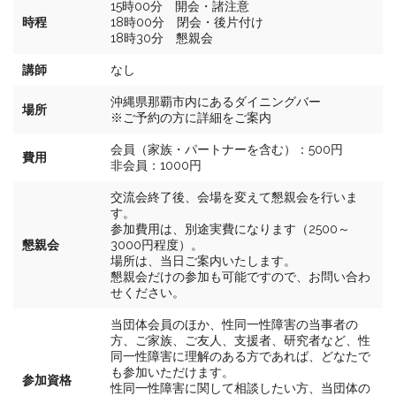
15時00分 開会・諸注意
時程
18時00分 閉会・後片付け
18時30分 懇親会
講師
なし
沖縄県那覇市内にあるダイニングバー
場所
※ご予約の方に詳細をご案内
会員（家族・パートナーを含む）：500円
費用
非会員：1000円
交流会終了後、会場を変えて懇親会を行いま
す。
参加費用は、別途実費になります（2500～
懇親会
3000円程度）。
場所は、当日ご案内いたします。
懇親会だけの参加も可能ですので、お問い合わ
せください。
当団体会員のほか、性同一性障害の当事者の
方、ご家族、ご友人、支援者、研究者など、性
同一性障害に理解のある方であれば、どなたで
も参加いただけます。
参加資格
性同一性障害に関して相談したい方、当団体の