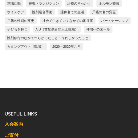
求職活動
在職トランジション
治療のきっかけ
ホルモン療法
ボイスケア
性別適合手術
通称名での生活
戸籍の名の変更
戸籍の性別の変更
社会で生きていくなかでの困り事
パートナーシップ
子どもを持つ
AID（非配偶者間人工授精）
仲間へのエール
性別移行のなかでつらかったこと・うれしかったこと
カミングアウト（職場）
2020～2025年ごろ
USEFUL LINKS
入会案内
ご寄付