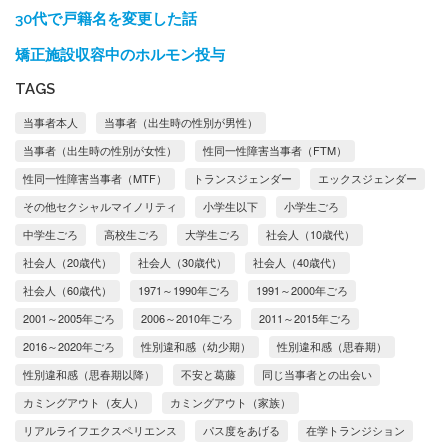
30代で戸籍名を変更した話
矯正施設収容中のホルモン投与
TAGS
当事者本人
当事者（出生時の性別が男性）
当事者（出生時の性別が女性）
性同一性障害当事者（FTM）
性同一性障害当事者（MTF）
トランスジェンダー
エックスジェンダー
その他セクシャルマイノリティ
小学生以下
小学生ごろ
中学生ごろ
高校生ごろ
大学生ごろ
社会人（10歳代）
社会人（20歳代）
社会人（30歳代）
社会人（40歳代）
社会人（60歳代）
1971～1990年ごろ
1991～2000年ごろ
2001～2005年ごろ
2006～2010年ごろ
2011～2015年ごろ
2016～2020年ごろ
性別違和感（幼少期）
性別違和感（思春期）
性別違和感（思春期以降）
不安と葛藤
同じ当事者との出会い
カミングアウト（友人）
カミングアウト（家族）
リアルライフエクスペリエンス
パス度をあげる
在学トランジション