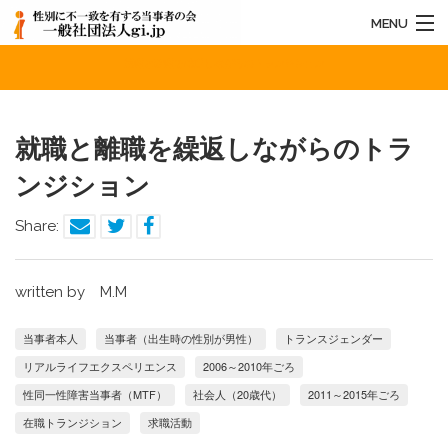
MENU
就職と離職を繰返しながらのトランジション
HOME
法人概要
就職と離職を繰返しながらのトラ
お知らせ
ンジション
活動内容
Share:
お問い合わせ
written by M.M
当事者本人
当事者（出生時の性別が男性）
トランスジェンダー
リアルライフエクスペリエンス
2006～2010年ごろ
性同一性障害当事者（MTF）
社会人（20歳代）
2011～2015年ごろ
在職トランジション
求職活動