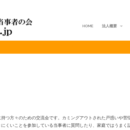
HOME
法人概要
家族グループ事業
地域支部
入会案内
ご寄付
定款
入会規定
会費規程
に持つ方々のための交流会です。カミングアウトされた戸惑いや苦
きにくいことを参加している当事者に質問したり、家庭ではうまく
個人情報保護方針