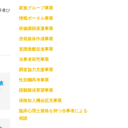
家族グループ事業
調査協力支援事業
事者ひ
情報ポータル事業
っての約束
性別欄再考事業
研修講師派遣事業
請願陳述要望事業
啓発媒体作成事業
保険加入機会拡充事業
意識覚醒促進事業
当事者研究事業
臨床心理士資格を持つ当事者による相談
調査協力支援事業
性別欄再考事業
族
請願陳述要望事業
京
保険加入機会拡充事業
臨床心理士資格を持つ当事者による
相談