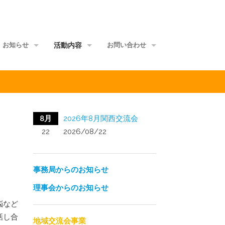
お知らせ
活動内容
お問い合わせ
事務局からのお知らせ
地域交流会事業
当事者団体
理事会からのお知らせ
家族グループ事業
資料館
8月
2026年8月関西交流会
メールマガジン
情報ポータル事業
サイトマップ
22
2026/08/22
正会員ML
研修講師派遣事業
事務局からのお知らせ
啓発媒体作成事業
理事会からのお知らせ
意識覚醒促進事業
悩など
話し合
当事者研究事業
地域交流会事業