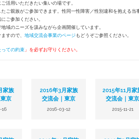
にご活用いただきたい集いの場です。
支部運営規則
したご親族がご参加できます。性同一性障害／性別違和を抱える当
緒にご参加ください。
交流会参加にあた
で地域のニーズを汲みながら企画開催しています。
けますので、
地域交流会事業のページ
もどうぞご参照ください。
たっての約束
」を必ずお守りください。
7月家族
2016年3月家族
2015年11月家
｜東京
交流会｜東京
交流会｜東
-16
2016-03-12
2015-11-21