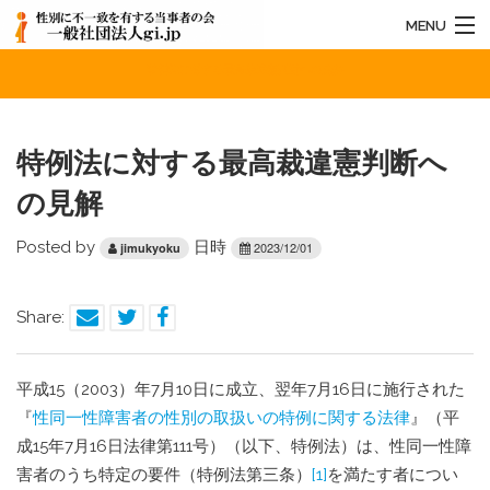
MENU
特例法に対する最高裁違憲判断への見解
HOME
法人概要
特例法に対する最高裁違憲判断へ
お知らせ
の見解
活動内容
Posted by
日時
2023/12/01
jimukyoku
お問い合わせ
Share:
平成15（2003）年7月10日に成立、翌年7月16日に施行された
『
性同一性障害者の性別の取扱いの特例に関する法律
』（平
成15年7月16日法律第111号）（以下、特例法）は、性同一性障
害者のうち特定の要件（特例法第三条）
[1]
を満たす者につい