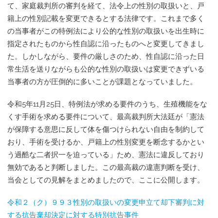
て、家庭裁判所の審判を経て、法令上の性別の取扱いと、戸
籍上の性別記載を変更できるとする法律です。これまで多く
の当事者がこの特例法により公的な性別の取扱いを出生時に
指定されたものから性自認に沿ったものへと変更してきまし
た。しかしながら、要件の厳しさのため、性自認に沿った日
常生活を送りながらも公的な性別の取扱いは変更できずいる
当事者の方が圧倒的に多いことが課題となっていました。
令和5年11月25日、特例法が求める要件のうち、生殖機能をな
くす手術を求める要件について、最高裁判所大法廷が「憲法
が保障する意思に反して体を傷つけられない自由を制約して
おり、手術を受けるか、戸籍上の性別変更を断念するかとい
う過酷な二者択一を迫っている」ため、憲法に違反しており
無効であると判断しました。この最高裁の違憲判断を受け、
当会としての見解をまとめましたので、ここに公開します。
令和２（ク）９９３性別の取扱いの変更申立て却下審判に対
する抗告棄却決定に対する特別抗告事件