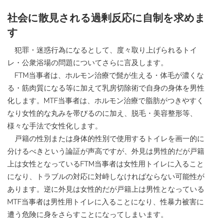
社会に散見される過剰反応に自制を求めま
す
犯罪・迷惑行為になるとして、度々取り上げられるトイ
レ・公衆浴場の問題についてさらに言及します。
FTM当事者は、ホルモン治療で髭が生える・体毛が濃くな
る・筋肉質になる等に加えて乳房切除術で自身の身体を男性
化します。MTF当事者は、ホルモン治療で脂肪がつきやすく
なり女性的な丸みを帯びるのに加え、脱毛・美容整形等、
様々な手法で女性化します。
戸籍の性別または身体的性別で使用するトイレを画一的に
分けるべきという論証が声高ですが、外見は男性的だが戸籍
上は女性となっているFTM当事者は女性用トイレに入ること
になり、トラブルの対応に対峙しなければならない可能性が
あります。逆に外見は女性的だが戸籍上は男性となっている
MTF当事者は男性用トイレに入ることになり、性暴力被害に
遭う危険に身をさらすことになってしまいます。