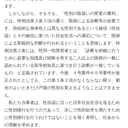
ます。
しかしながら、そもそも、「性別の取扱いの変更の審判」
には、特例法第３条２項の通り、医師による診断等が必要で
す。持続的な身体性とは異なる性別であるという確信（性自
認）とその確信に基づいた社会生活への適応について、医師
による客観的な判断が行われるということを意味します。特
例法第２条には、性同一性障害者とは、「診断を的確に行う
ために必要な知識及び経験を有する二人以上の医師の一般に
認められている医学的知見に基づき行う診断が一致している
もの」と定義されています。今後、４号要件や５号要件が改
正されたとしても、この第３条２項がなくならない限り、都
合のよいときだけ戸籍の性別を変えるようなことはできませ
ん。
私たち当事者は、性自認に沿った日常社会生活を送るため
に性別移行を行うのであって、決して性的欲求を満たすため
に性別移行を行うわけではないことを強く表明し、社会から
の理解を求めます。