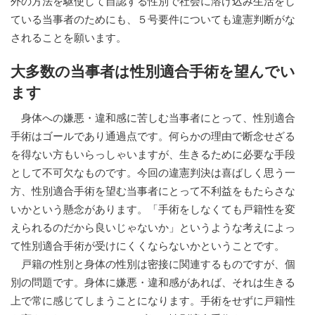
外の方法を駆使して自認する性別で社会に溶け込み生活をし
ている当事者のためにも、５号要件についても違憲判断がな
されることを願います。
大多数の当事者は性別適合手術を望んでい
ます
身体への嫌悪・違和感に苦しむ当事者にとって、性別適合
手術はゴールであり通過点です。何らかの理由で断念せざる
を得ない方もいらっしゃいますが、生きるために必要な手段
として不可欠なものです。今回の違憲判決は喜ばしく思う一
方、性別適合手術を望む当事者にとって不利益をもたらさな
いかという懸念があります。「手術をしなくても戸籍性を変
えられるのだから良いじゃないか」というような考えによっ
て性別適合手術が受けにくくならないかということです。
戸籍の性別と身体の性別は密接に関連するものですが、個
別の問題です。身体に嫌悪・違和感があれば、それは生きる
上で常に感じてしまうことになります。手術をせずに戸籍性