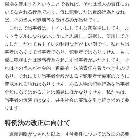
浴場を使用するということであれば、それは当人の責任にお
いてなされる行為であり、仮に犯罪または迷惑行為となれ
ば、その当人が処罰等を受けるのが当然です。
これまで当事者は、トイレにしても公衆浴場にしても、よ
りトラブルにならないようにと思慮し、選択し、使用してき
ました。だれでもトイレの利用などがよい例です。私たち当
事者はあくまで当事者であり、犯罪者ではありません。もし
仮に犯罪または迷惑行為を起こす当事者がいたとしても、そ
れはその当人が社会的・道義的・法的責任を負うべきもので
あり、それにより当事者全般がまるで犯罪者予備軍のように
警戒される謂れはありません。ある人物の犯罪行為を当事者
全般にあてはめることは偏見にほかなりません。私たちは、
当事者の優遇ではなく、共生社会の実現を引き続き求めて参
ります。
特例法の改正に向けて
違憲判断がなされた以上、４号要件については改正の必要