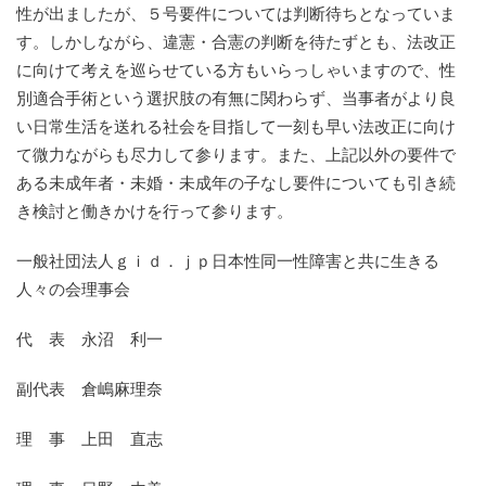
性が出ましたが、５号要件については判断待ちとなっていま
す。しかしながら、違憲・合憲の判断を待たずとも、法改正
に向けて考えを巡らせている方もいらっしゃいますので、性
別適合手術という選択肢の有無に関わらず、当事者がより良
い日常生活を送れる社会を目指して一刻も早い法改正に向け
て微力ながらも尽力して参ります。また、上記以外の要件で
ある未成年者・未婚・未成年の子なし要件についても引き続
き検討と働きかけを行って参ります。
一般社団法人ｇｉｄ．ｊｐ日本性同一性障害と共に生きる
人々の会理事会
代 表 永沼 利一
副代表 倉嶋麻理奈
理 事 上田 直志