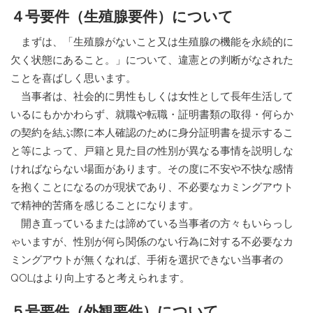
４
号要件（生殖腺要件）について
まずは、「生殖腺がないこと又は生殖腺の機能を永続的に
欠く状態にあること。」について、違憲との判断がなされた
ことを喜ばしく思います。
当事者は、社会的に男性もしくは女性として長年生活して
いるにもかかわらず、就職や転職・証明書類の取得・何らか
の契約を結ぶ際に本人確認のために身分証明書を提示するこ
と等によって、戸籍と見た目の性別が異なる事情を説明しな
ければならない場面があります。その度に不安や不快な感情
を抱くことになるのが現状であり、不必要なカミングアウト
で精神的苦痛を感じることになります。
開き直っているまたは諦めている当事者の方々もいらっし
ゃいますが、性別が何ら関係のない行為に対する不必要なカ
ミングアウトが無くなれば、手術を選択できない当事者の
QOLはより向上すると考えられます。
５号要件（外観要件）について