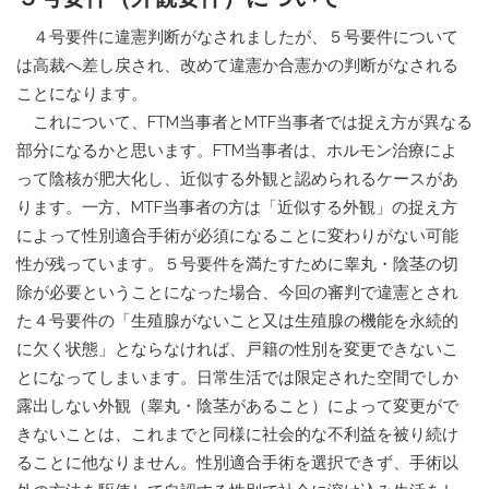
４号要件に違憲判断がなされましたが、５号要件について
は高裁へ差し戻され、改めて違憲か合憲かの判断がなされる
ことになります。
これについて、FTM当事者とMTF当事者では捉え方が異なる
部分になるかと思います。FTM当事者は、ホルモン治療によ
って陰核が肥大化し、近似する外観と認められるケースがあ
ります。一方、MTF当事者の方は「近似する外観」の捉え方
によって性別適合手術が必須になることに変わりがない可能
性が残っています。５号要件を満たすために睾丸・陰茎の切
除が必要ということになった場合、今回の審判で違憲とされ
た４号要件の「生殖腺がないこと又は生殖腺の機能を永続的
に欠く状態」とならなければ、戸籍の性別を変更できないこ
とになってしまいます。日常生活では限定された空間でしか
露出しない外観（睾丸・陰茎があること）によって変更がで
きないことは、これまでと同様に社会的な不利益を被り続け
ることに他なりません。性別適合手術を選択できず、手術以