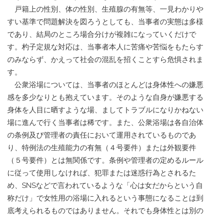
戸籍上の性別、体の性別、生殖腺の有無等、一見わかりや
すい基準で問題解決を図ろうとしても、当事者の実態は多様
であり、結局のところ場合分けが複雑になっていくだけで
す。杓子定規な対応は、当事者本人に苦痛や苦悩をもたらす
のみならず、かえって社会の混乱を招くことすら危惧されま
す。
公衆浴場については、当事者のほとんどは身体性への嫌悪
感を多少なりとも抱えています。そのような自身が嫌悪する
身体を人目に晒すような場、ましてトラブルになりかねない
場に進んで行く当事者は稀です。また、公衆浴場は各自治体
の条例及び管理者の責任において運用されているものであ
り、特例法の生殖能力の有無（４号要件）または外観要件
（５号要件）とは無関係です。条例や管理者の定めるルール
に従って使用しなければ、犯罪または迷惑行為とされるた
め、SNSなどで言われているような「心は女だからという自
称だけ」で女性用の浴場に入れるという事態になることは到
底考えられるものではありません。それでも身体性とは別の