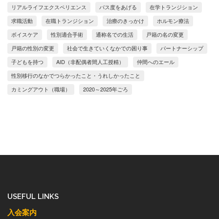
リアルライフエクスペリエンス
パス度をあげる
在学トランジション
求職活動
在職トランジション
治療のきっかけ
ホルモン療法
ボイスケア
性別適合手術
通称名での生活
戸籍の名の変更
戸籍の性別の変更
社会で生きていくなかでの困り事
パートナーシップ
子どもを持つ
AID（非配偶者間人工授精）
仲間へのエール
性別移行のなかでつらかったこと・うれしかったこと
カミングアウト（職場）
2020～2025年ごろ
USEFUL LINKS
入会案内