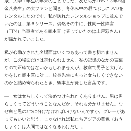
歳、大学１年生の年末のことでした。友だちがTBS『３年B組
金八先生』の大ファンと聞き、冬休み中の暇つぶしにDVDを
レンタルしたのです。私が訪れたレンタルショップに並んで
いたのは、第６シリーズ。偶然その中に、性同一性障害
（FTM）当事者である鶴本直（演じていたのは上戸彩さん）
が描かれていました。
私が心動かされた名場面はいくつもあって書き切れません
が、この場面だけは忘れられません。私の記憶のなかの言葉
なので正確ではないかもしれませんが。教室で男子と大げん
かをした鶴本直に対し、校長先生にもっと女らしくできない
のかと詰め寄られたとき、鶴本直が発した言葉です。
― 女は女らしくって決めつけられたくありません。男は男
らしくってどういうことなんだか、それも分かりません。な
ぜ白と黒の2つに分けなければいけないんですか。グレーがあ
ってもいいと思う。じゃなければ私たちアジアの黄色（おう
しょく）は人間ではなくなるわけだし…。 ―