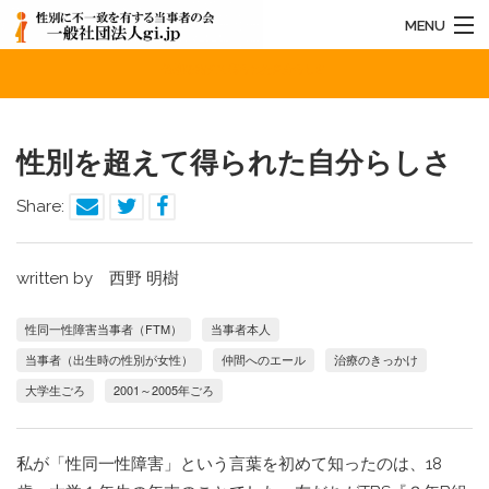
MENU
性別を超えて得られた自分らしさ
HOME
法人概要
性別を超えて得られた自分らしさ
お知らせ
Share:
活動内容
お問い合わせ
written by 西野 明樹
性同一性障害当事者（FTM）
当事者本人
当事者（出生時の性別が女性）
仲間へのエール
治療のきっかけ
大学生ごろ
2001～2005年ごろ
私が「性同一性障害」という言葉を初めて知ったのは、18