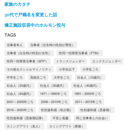
家族のカタチ
30代で戸籍名を変更した話
矯正施設収容中のホルモン投与
TAGS
当事者本人
当事者（出生時の性別が男性）
当事者（出生時の性別が女性）
性同一性障害当事者（FTM）
性同一性障害当事者（MTF）
トランスジェンダー
エックスジェンダー
その他セクシャルマイノリティ
小学生以下
小学生ごろ
中学生ごろ
高校生ごろ
大学生ごろ
社会人（10歳代）
社会人（20歳代）
社会人（30歳代）
社会人（40歳代）
社会人（60歳代）
1971～1990年ごろ
1991～2000年ごろ
2001～2005年ごろ
2006～2010年ごろ
2011～2015年ごろ
2016～2020年ごろ
性別違和感（幼少期）
性別違和感（思春期）
性別違和感（思春期以降）
不安と葛藤
同じ当事者との出会い
カミングアウト（友人）
カミングアウト（家族）