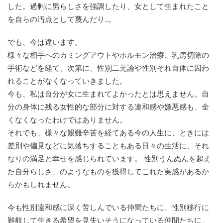
した。過剰に男らしさを強調したり、女として生まれたこと
を自らの汚点として蔑んだり…。
でも、今は違います。
様々な相手へのカミングアウトやホルモン治療、乳房切除の
手術などを経て、次第に、性別二元論や性別それ自体に囚わ
れることがなくなっていきました。
今も、私は自分が女に生まれてよかったとは思えません。自
分の身体に残る女性的な部分に対する違和感や嫌悪感も、全
くなくなったわけではありません。
それでも、様々な艱難辛苦を経てある今の人生に、ときには
差別や偏見などに気落ちすることもある日々の生活に、それ
なりの満足と幸せを感じられています。 性別うんぬんを超え
た自分らしさ、のようなものを獲得してこれた実感があるか
らかもしれません。
今も性別違和感に深く苦しんでいる仲間たちに、性別移行に
難航して生きる希望を見失いそうになっている仲間たちに、