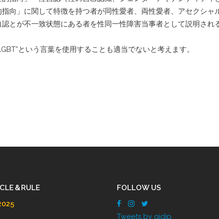
的指向」に関して特徴を持つ者が同性愛者、両性愛者、アセクシャ
自認とが不一致状態にある者を性同一性障害当事者として説明され
LGBT”という言葉を使用することも適当でないと考えます。
ICLE＆RULE
FOLLOW US
025
Tweets by gidjp