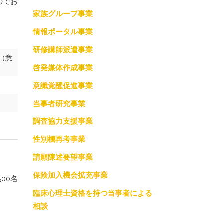
のでお
家族グループ事業
調査協力支援事業
情報ポータル事業
っての約束
性別欄再考事業
研修講師派遣事業
（意
請願陳述要望事業
啓発媒体作成事業
保険加入機会拡充事業
意識覚醒促進事業
当事者研究事業
臨床心理士資格を持つ当事者による相談
調査協力支援事業
性別欄再考事業
請願陳述要望事業
保険加入機会拡充事業
00名
。
臨床心理士資格を持つ当事者による
相談