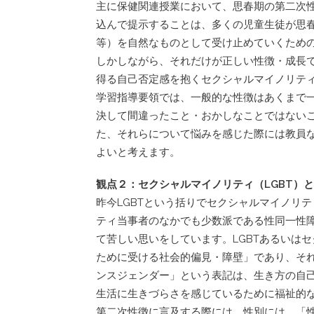
主に保健関連授業において、思春期の第二次
込んで提示することは、多くの児童生徒が思
等）を自然なものとして受け止めていくため
しかしながら、それだけが正しい性徴・成長
得る自己否定感を抱くセクシャルマイノリテ
学習指導要領では、一般的な性徴はあくまで
決して間違ったこと・おかしなことではない
た、それらについて悩みを感じた際には教員
よいと考えます。
観点２：セクシャルマイノリティ（LGBT）
昨今LGBTという括りでセクシャルマイノリ
ティ当事者のなかでも少数派である性同一性
て苦しい思いをしています。LGBTあるいは
ために受ける社会的偏見・障壁」であり、そ
ンスジェンダー」という表記は、生き方の自
生活に生きづらさを感じているために福祉的
第二次性徴に言及する際には、性別には、「