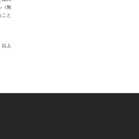
ル（無
ること
以上