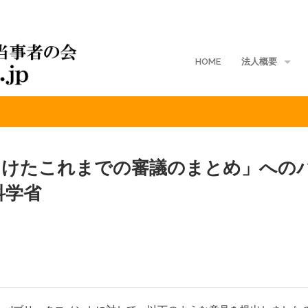
HOME
法人概要
「次期学習指導要領等に向けたこれまでの審議のまとめ」へのパブリックコメント｜文部科学省
地域支部
入会案内
向けたこれまでの審議のまとめ」への
ご寄付
科学省
定款
入会規定
会費規程
個人情報保護方針