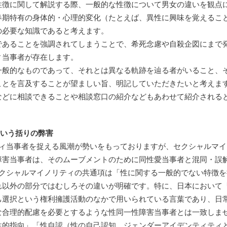
性徴に関して解説する際、一般的な性徴について男女の違いを観点
春期特有の身体的・心理的変化（たとえば、異性に興味を覚えるこ
の必要な知識であると考えます。
であることを強調されてしまうことで、希死念慮や自殺企図にまで
ィ当事者が存在します。
一般的なものであって、それとは異なる軌跡を辿る者がいること、
ことを言及することが望ましい旨、明記していただきたいと考えま
などに相談できることや相談窓口の紹介などもあわせて紹介される
という括りの弊害
ティ当事者を捉える風潮が勢いをもっておりますが、セクシャルマイ
障害当事者は、そのムーブメントのために同性愛当事者と混同・誤
セクシャルマイノリティの共通項は「性に関する一般的でない特徴を
れ以外の部分ではむしろその違いが明確です。特に、日本において
己選択という権利擁護活動のなかで用いられている言葉であり、日
な合理的配慮を必要とするような性同一性障害当事者とは一致しま
性的指向」「性自認（性の自己認知、ジェンダーアイデンティティ