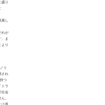
に盛り
と
発展し
それが
す。ま
とより
ノリ
解され
持つ
「トラ
常社会
せん。
とは異