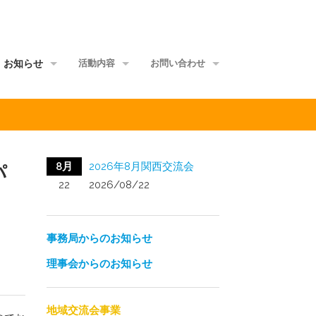
お知らせ
活動内容
お問い合わせ
事務局からのお知らせ
地域交流会事業
当事者団体
理事会からのお知らせ
家族グループ事業
資料館
8月
2026年8月関西交流会
パ
メールマガジン
情報ポータル事業
サイトマップ
22
2026/08/22
正会員ML
研修講師派遣事業
事務局からのお知らせ
啓発媒体作成事業
理事会からのお知らせ
意識覚醒促進事業
当事者研究事業
地域交流会事業