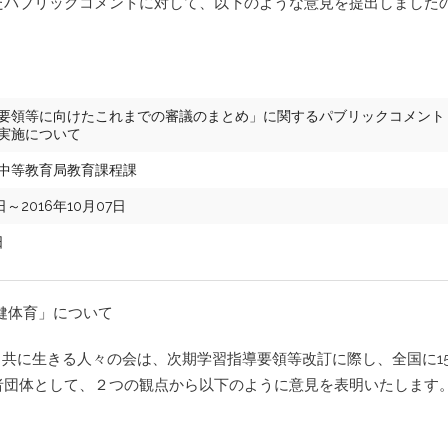
たパブリックコメントに対して、以下のような意見を提出しました
支部運営規則
交流会参加にあた
要領等に向けたこれまでの審議のまとめ」に関するパブリックコメント
実施について
中等教育局教育課程課
日～2016年10月07日
日
健体育」について
害と共に生きる人々の会は、次期学習指導要領等改訂に際し、全国に15
者団体として、２つの観点から以下のように意見を表明いたします