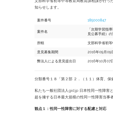
文部科学省初等中等教育局教育課程課が行っ
知らせします。
案件番号
185000847
「次期学習指導
案件名
見公募手続）の
所轄
文部科学省初等
意見募集期間
2016年09月09
弊法人による意見提出日
2016年10月07
分類番号１８「第２部 ２．（１１）体育、保
私たち一般社団法人gid.jp 日本性同一性障
超を擁する日本最大規模の性同一性障害当事
観点１：性同一性障害に対する配慮と対応