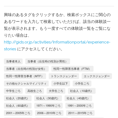
興味のあるタグをクリックするか、検索ボックスにご関心の
あるワードを入力して検索していただけば、該当の体験談一
覧が表示されます。もう一度すべての体験談一覧をご覧にな
りたい場合は、
http://gids.or.jp/activities/Informationportal/experience-
stories
にアクセスしてください。
当事者本人
当事者（出生時の性別が男性）
当事者（出生時の性別が女性）
性同一性障害当事者（FTM）
性同一性障害当事者（MTF）
トランスジェンダー
エックスジェンダー
その他セクシャルマイノリティ
小学生以下
小学生ごろ
中学生ごろ
高校生ごろ
大学生ごろ
社会人（10歳代）
社会人（20歳代）
社会人（30歳代）
社会人（40歳代）
社会人（60歳代）
1971～1990年ごろ
1991～2000年ごろ
2001～2005年ごろ
2006～2010年ごろ
2011～2015年ごろ