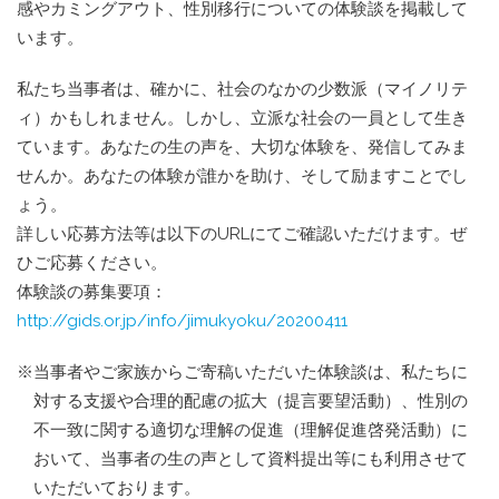
感やカミングアウト、性別移行についての体験談を掲載して
います。
私たち当事者は、確かに、社会のなかの少数派（マイノリテ
ィ）かもしれません。しかし、立派な社会の一員として生き
ています。あなたの生の声を、大切な体験を、発信してみま
せんか。あなたの体験が誰かを助け、そして励ますことでし
ょう。
詳しい応募方法等は以下のURLにてご確認いただけます。ぜ
ひご応募ください。
体験談の募集要項：
http://gids.or.jp/info/jimukyoku/20200411
※当事者やご家族からご寄稿いただいた体験談は、私たちに
対する支援や合理的配慮の拡大（提言要望活動）、性別の
不一致に関する適切な理解の促進（理解促進啓発活動）に
おいて、当事者の生の声として資料提出等にも利用させて
いただいております。