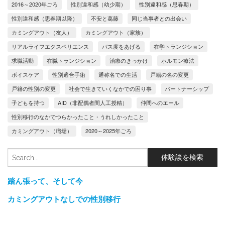
2016～2020年ごろ
性別違和感（幼少期）
性別違和感（思春期）
性別違和感（思春期以降）
不安と葛藤
同じ当事者との出会い
カミングアウト（友人）
カミングアウト（家族）
リアルライフエクスペリエンス
パス度をあげる
在学トランジション
求職活動
在職トランジション
治療のきっかけ
ホルモン療法
ボイスケア
性別適合手術
通称名での生活
戸籍の名の変更
戸籍の性別の変更
社会で生きていくなかでの困り事
パートナーシップ
子どもを持つ
AID（非配偶者間人工授精）
仲間へのエール
性別移行のなかでつらかったこと・うれしかったこと
カミングアウト（職場）
2020～2025年ごろ
踏ん張って、そして今
カミングアウトなしでの性別移行