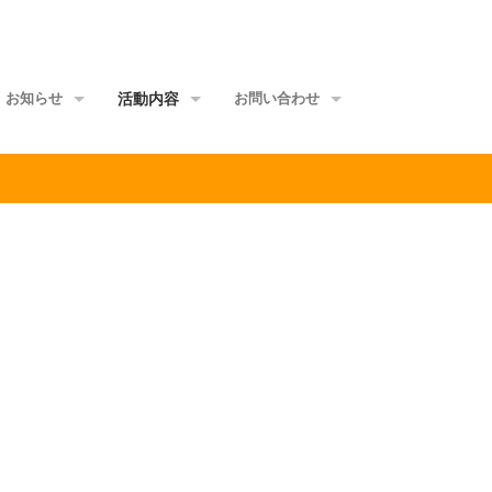
お知らせ
活動内容
お問い合わせ
事務局からのお知らせ
地域交流会事業
当事者団体
理事会からのお知らせ
家族グループ事業
資料館
メールマガジン
情報ポータル事業
サイトマップ
正会員ML
研修講師派遣事業
啓発媒体作成事業
意識覚醒促進事業
当事者研究事業