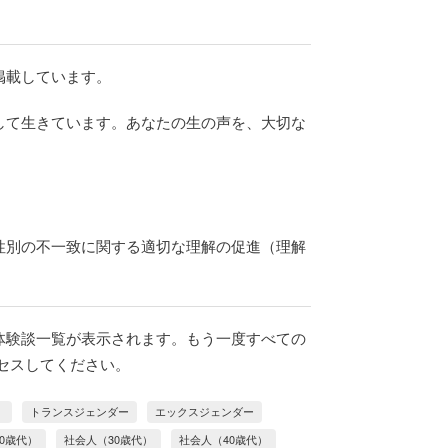
調査協力支援事業
っての約束
性別欄再考事業
掲載しています。
請願陳述要望事業
して生きています。あなたの生の声を、大切な
保険加入機会拡充事業
臨床心理士資格を持つ当事者による相談
性別の不一致に関する適切な理解の促進（理解
体験談一覧が表示されます。もう一度すべての
セスしてください。
）
トランスジェンダー
エックスジェンダー
0歳代）
社会人（30歳代）
社会人（40歳代）