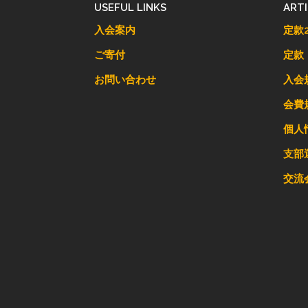
USEFUL LINKS
ART
入会案内
定款2
ご寄付
定款
お問い合わせ
入会
会費
個人
支部
交流