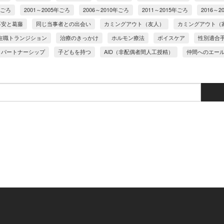
年ごろ
2001～2005年ごろ
2006～2010年ごろ
2011～2015年ごろ
2016～2
不安と葛藤
同じ当事者との出会い
カミングアウト（友人）
カミングアウト（
在職トランジション
治療のきっかけ
ホルモン療法
ボイスケア
性別適合
パートナーシップ
子どもを持つ
AID（非配偶者間人工授精）
仲間へのエー