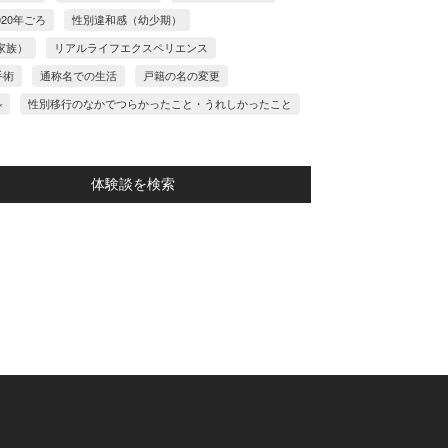
020年ごろ
性別違和感（幼少期）
家族）
リアルライフエクスペリエンス
手術
通称名での生活
戸籍の名の変更
ル
性別移行のなかでつらかったこと・うれしかったこと