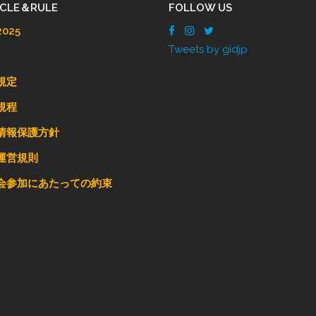
ICLE＆RULE
FOLLOW US
025
Tweets by gidjp
規定
規程
情報保護方針
運営規則
会参加にあたっての約束