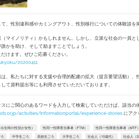
支部運営規則
交流会参加にあた
して、性別違和感やカミングアウト、性別移行についての体験談を
派（マイノリティ）かもしれません。しかし、立派な社会の一員と
が誰かを助け、そして励ますことでしょう。
ただけます。ぜひご応募ください。
imukyoku/20200411
談は、私たちに対する支援や合理的配慮の拡大（提言要望活動）、
として資料提出等にも利用させていただいております。
クスにご関心のあるワードを入力して検索していただけば、該当の
ids.or.jp/activities/Informationportal/experience-stories
にアク
（出生時の性別が女性）
性同一性障害当事者（FTM）
性同一性障害当事者（MTF
ごろ
中学生ごろ
高校生ごろ
大学生ごろ
社会人（10歳代）
社会人（2