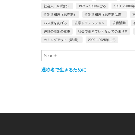
社会人（60歳代）
1971～1990年ごろ
1991～2000
性別違和感（思春期）
性別違和感（思春期以降）
パス度をあげる
在学トランジション
求職活動
戸籍の性別の変更
社会で生きていくなかでの困り事
カミングアウト（職場）
2020～2025年ごろ
通称名で生きるために