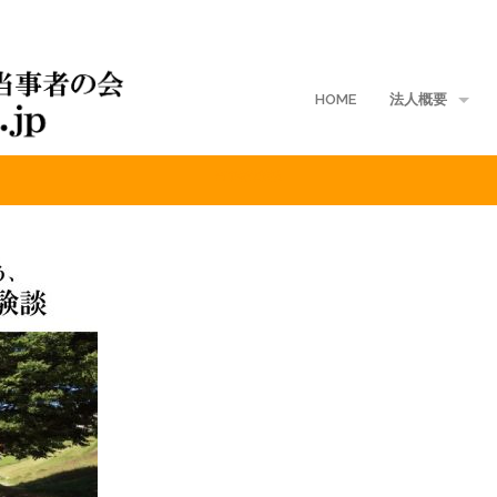
HOME
法人概要
当事者体験談
地域支部
入会案内
ご寄付
定款
入会規定
会費規程
個人情報保護方針