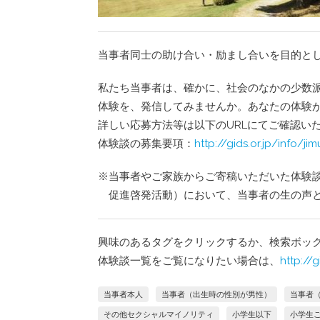
当事者同士の助け合い・励まし合いを目的と
私たち当事者は、確かに、社会のなかの少数
体験を、発信してみませんか。あなたの体験
詳しい応募方法等は以下のURLにてご確認い
体験談の募集要項：
http://gids.or.jp/info/j
※当事者やご家族からご寄稿いただいた体験
促進啓発活動）において、当事者の生の声
興味のあるタグをクリックするか、検索ボッ
体験談一覧をご覧になりたい場合は、
http://g
当事者本人
当事者（出生時の性別が男性）
当事者
その他セクシャルマイノリティ
小学生以下
小学生