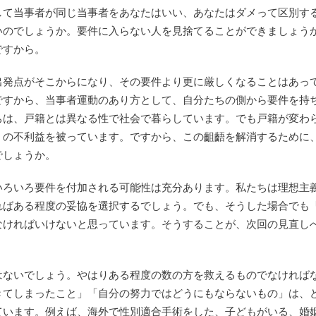
して当事者が同じ当事者をあなたはいい、あなたはダメって区別す
支部運営規則
いのでしょうか。要件に入らない人を見捨てることができましょう
ですから。
交流会参加にあた
出発点がそこからになり、その要件より更に厳しくなることはあっ
ですから、当事者運動のあり方として、自分たちの側から要件を持
ちは、戸籍とは異なる性で社会で暮らしています。でも戸籍が変わ
くの不利益を被っています。ですから、この齟齬を解消するために
でしょうか。
いろいろ要件を付加される可能性は充分あります。私たちは理想主
ればある程度の妥協を選択するでしょう。でも、そうした場合でも
なければいけないと思っています。そうすることが、次回の見直し
はないでしょう。やはりある程度の数の方を救えるものでなければ
きてしまったこと」「自分の努力ではどうにもならないもの」は、
ています。例えば、海外で性別適合手術をした、子どもがいる、婚