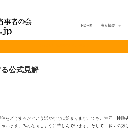
HOME
法人概要
戸籍の性別訂正要件に関する公式見解
地域支部
入会案内
する公式見解
ご寄付
定款
入会規定
会費規程
要件をどうするかという話がすぐに始まります。でも、性同一性障
個人情報保護方針
しゃいます。みんな同じように苦しんでいます。そして、多くの方