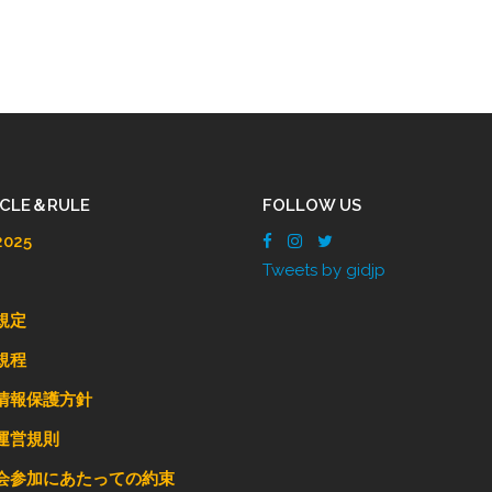
ICLE＆RULE
FOLLOW US
025
Tweets by gidjp
規定
規程
情報保護方針
運営規則
会参加にあたっての約束