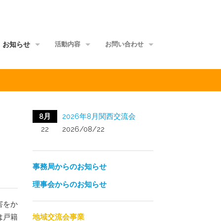
お知らせ
活動内容
お問い合わせ
事務局からのお知らせ
地域交流会事業
当事者団体
理事会からのお知らせ
家族グループ事業
資料館
8月
2026年8月関西交流会
メールマガジン
情報ポータル事業
サイトマップ
22
2026/08/22
正会員ML
研修講師派遣事業
事務局からのお知らせ
啓発媒体作成事業
理事会からのお知らせ
意識覚醒促進事業
害をか
当事者研究事業
地域交流会事業
は戸籍