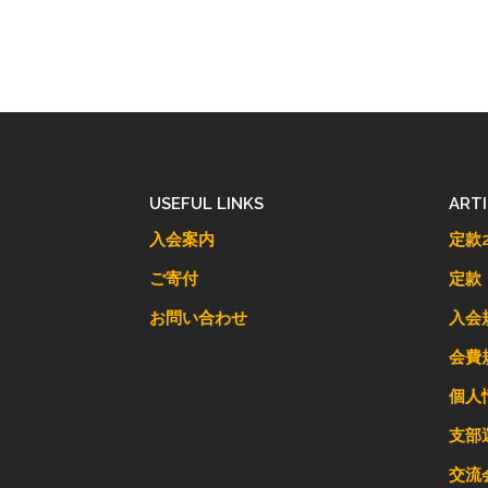
USEFUL LINKS
ART
入会案内
定款2
ご寄付
定款
お問い合わせ
入会
会費
個人
支部
交流