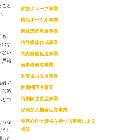
ること
家族グループ事業
調査協力支援事業
か。
情報ポータル事業
っての約束
性別欄再考事業
研修講師派遣事業
ても、
請願陳述要望事業
啓発媒体作成事業
ち出す
保険加入機会拡充事業
らない
意識覚醒促進事業
、戸籍
当事者研究事業
臨床心理士資格を持つ当事者による相談
調査協力支援事業
義者で
性別欄再考事業
「苦渋
請願陳述要望事業
へとつ
保険加入機会拡充事業
臨床心理士資格を持つ当事者による
ならな
相談
どうし
姻した