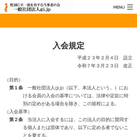
MENU
入会規定
HOME
法人概要
入会規定
お知らせ
平成２３年２月４日 設立
活動内容
令和７年３月２３日 改正
お問い合わせ
（目的）
第１条
一般社団法人gi.jp（以下、本法人という。）にお
ける会員の入会の基準については、法律や定款に特
別の定めがある場合を除き、この規程による。
（入会基準）
第２条
当法人に入会するには、この法人の目的に賛同す
る個人または団体であり、以下に定める者でないこ
とを要する。