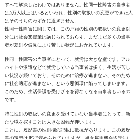
すべて解決したわけではありません。性同一性障害の当事者
は3万人以上はいるといわれ、性別の取扱いの変更ができた人
はそのうちのわずかに過ぎません。
性同一性障害に関しては、この戸籍の性別の取扱いの変更以
外には社会支援策は講じられておらず、まだまだ多くの当事
者が差別や偏見により苦しい状況におかれています。
性同一性障害の当事者にとって、就労は大きな壁です。アル
バイトや派遣などで就労している当事者は多く、生活が苦し
い状況が続いており、そのために治療が進まない、そのため
に社会適応が進まない、という悪循環に陥ってしまいます。
このため、生活保護を受けざるを得なくなる当事者もいるの
です。
特に性別の取扱いの変更を受けていない当事者にとって、新
たな職を探すことは大きな困難が伴います。
ことに、履歴書の性別欄の記載に抵抗があります。この履歴
書の定型はJISで定められていますが、男女雇用機会均等法に