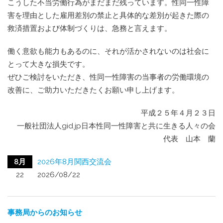
こうした不当労働行為がまだまだ残っています。性同一性障
害を理由とした雇用差別の禁止と具体的な差別が起きた際の
救済措置および体制づくりは、急務と言えます。
働く意欲も能力もあるのに、それが活かされないのは社会に
とって大きな損失です。
ぜひご検討をいただき、性同一性障害の当事者の労働環境の
改善に、ご助力いただきたくお願い申し上げます。
平成２５年４月２３日
一般社団法人gid.jp日本性同一性障害と共に生きる人々の会
代表 山本 蘭
8月
2026年8月関西交流会
22
2026/08/22
事務局からのお知らせ