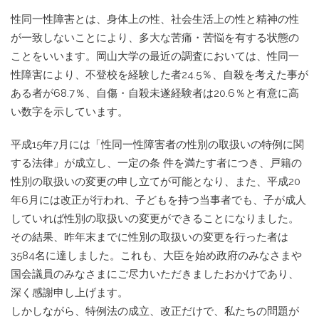
性同一性障害とは、身体上の性、社会生活上の性と精神の性
が一致しないことにより、多大な苦痛・苦悩を有する状態の
ことをいいます。岡山大学の最近の調査においては、性同一
性障害により、不登校を経験した者24.5％、自殺を考えた事が
ある者が68.7％、自傷・自殺未遂経験者は20.6％と有意に高
い数字を示しています。
平成15年7月には「性同一性障害者の性別の取扱いの特例に関
する法律」が成立し、一定の条 件を満たす者につき、戸籍の
性別の取扱いの変更の申し立てが可能となり、また、平成20
年6月には改正が行われ、子どもを持つ当事者でも、子が成人
していれば性別の取扱いの変更ができることになりました。
その結果、昨年末までに性別の取扱いの変更を行った者は
3584名に達しました。これも、大臣を始め政府のみなさまや
国会議員のみなさまにご尽力いただきましたおかけであり、
深く感謝申し上げます。
しかしながら、特例法の成立、改正だけで、私たちの問題が