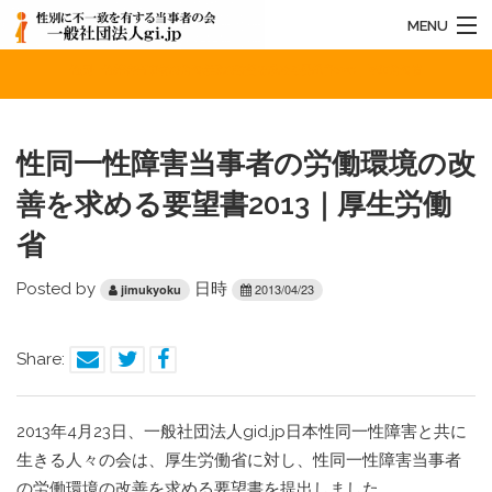
MENU
性同一性障害当事者の労働環境の改善を求める要望書2013｜厚生労働省
HOME
法人概要
性同一性障害当事者の労働環境の改
お知らせ
善を求める要望書2013｜厚生労働
活動内容
省
お問い合わせ
Posted by
日時
2013/04/23
jimukyoku
Share:
2013年4月23日、一般社団法人gid.jp日本性同一性障害と共に
生きる人々の会は、厚生労働省に対し、性同一性障害当事者
の労働環境の改善を求める要望書を提出しました。