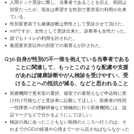
人間ドック受診に際し、当事者であることを伝え、初回は
別室だったが、現在は希望する性別で更衣室の利用が出来
ている。
性別変更前でも健康診断は男性として受診させて頂けた。
mtfですが、女性として受診出来た。診察券も女性だった。
誰でもトイレの利用を許された。
集団更衣室以外の別室での着替えが許された。
Q30.自身が性別の不一致を抱えている当事者である
ことに関連して、もっとこのような配慮や支援
があれば健康診断やがん検診を受けやすい、受
けることへの抵抗が減る、などと思われること
医療機関で更衣室の選択、個室での着替えなど申込時に受
け付け可能などと受診券に記載してほしい。医療者の性同
一性障害への理解研修など積極的に行う医療機関には、認
証マークなどで分かるようにしてほしい。
検診の為に会ったこともない医師のところへ行くのは、そ
れまでのGIDの経過や心情まで一から話さねばならなかった