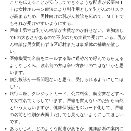
ことを伝えることが安心してできるような配慮が必要ＭＴ
Ｆは女性ホルモン療法により副作用として乳がんのリスク
が高まるため、男性向けの乳がん検診を広めて、ＭＴＦで
もそれが受けやすいようにする。
戸籍上男性は乳がん検診が実費なのが解せない。豊胸無し
でEの大きさがあるので不安のため実費で受けている。乳が
ん検診は男女問わず市区町村または事業体の補助が欲し
い。
医療機関で名前をコールする際に通称名で呼んでもらえる
ようなしくみ。改名前の方は辛い方多いのではないかと思
います。
個別検診が一番問題ないと思う。受けられるようにしてほ
しい。
銀行口座、クレジットカード、公共料金、航空券などすべ
て女性名でくらしています。戸籍を変えないのだから当然
という人もいますが、健康保険証をICカード化して、戸籍
の名前と性別が表面上だけでも見えないようにしてほしい
です。
あらかじめ、どのような配慮があるか、健康診断の案内に