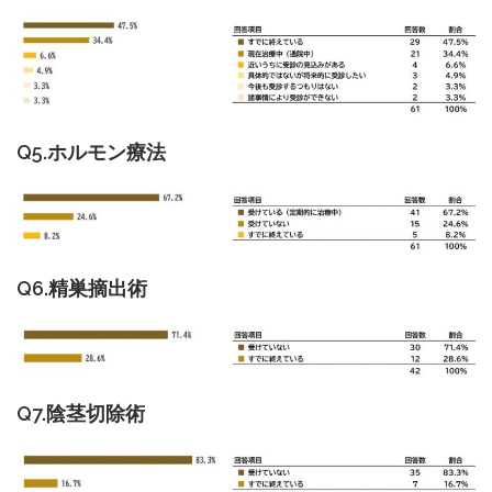
Q5.ホルモン療法
Q6.精巣摘出術
Q7.陰茎切除術