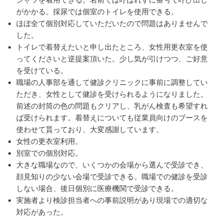
シャツを着用できる。名前では呼ばれずに番号で呼び出し
がかかる。採尿では個室のトイレを使用できる。
ほぼ全て個別対応していただいたので問題はありませんで
した。
トイレで着替えたいと申し出たところ、女性用更衣室を使
ってくださいと逆提案頂いた。少し気が引けつつ、ご好意
を受けている。
職場の人事部を通して健診クリニックに事前に調整してい
ただき、女性として健診を受けられるようになりました。
前述の封筒の色の問題もクリアし、乳がん検査も希望すれ
ば受けられます。着替えについても従業員向けのブースを
使わせて貰っており、大変感謝しています。
女性の更衣室利用。
別室での個別対応。
大きな職場なので、いくつかの会場から選んで受診でき、
顔見知りの少ない会場で受診できる。職場での健診を受診
しない場合、後日個別に医療機関で受診できる。
実施者より検診担当者への事前説明があり現場での適切な
対応があった。