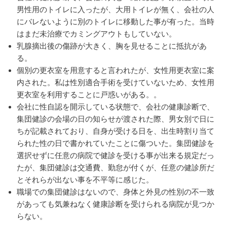
男性用のトイレに入ったが、大用トイレが無く、会社の人
にバレないように別のトイレに移動した事が有った。当時
はまだ未治療でカミングアウトもしていない。
乳腺摘出後の傷跡が大きく、胸を見せることに抵抗があ
る。
個別の更衣室を用意すると言われたが、女性用更衣室に案
内された。私は性別適合手術を受けていないため、女性用
更衣室を利用することに戸惑いがある。。
会社に性自認を開示している状態で、会社の健康診断で、
集団健診の会場の日の知らせが渡された際、男女別で日に
ちが記載されており、自身が受ける日を、出生時割り当て
られた性の日で書かれていたことに傷ついた。集団健診を
選択せずに任意の病院で健診を受ける事が出来る規定だっ
たが、集団健診は交通費、勤怠が付くが、任意の健診所だ
とそれらが出ない事を不平等に感じた。
職場での集団健診はないので、身体と外見の性別の不一致
があっても気兼ねなく健康診断を受けられる病院が見つか
らない。