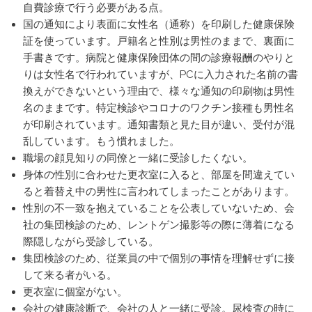
自費診療で行う必要がある点。
国の通知により表面に女性名（通称）を印刷した健康保険
証を使っています。戸籍名と性別は男性のままで、裏面に
手書きです。病院と健康保険団体の間の診療報酬のやりと
りは女性名で行われていますが、PCに入力された名前の書
換えができないという理由で、様々な通知の印刷物は男性
名のままです。特定検診やコロナのワクチン接種も男性名
が印刷されています。通知書類と見た目が違い、受付が混
乱しています。もう慣れました。
職場の顔見知りの同僚と一緒に受診したくない。
身体の性別に合わせた更衣室に入ると、部屋を間違えてい
ると着替え中の男性に言われてしまったことがあります。
性別の不一致を抱えていることを公表していないため、会
社の集団検診のため、レントゲン撮影等の際に薄着になる
際隠しながら受診している。
集団検診のため、従業員の中で個別の事情を理解せずに接
して来る者がいる。
更衣室に個室がない。
会社の健康診断で、会社の人と一緒に受診。尿検査の時に