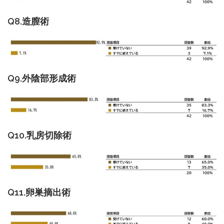
Q8.造膣術
Q9.外陰部形成術
Q10.乳房切除術
Q11.卵巣摘出術