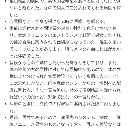
集団検診の病院で、具体的な希望をあげる以前に対応でき
ないと断られた。なので個人で受け入れてくれる病院を探
した。
心電図など上半身を裸になる時に戸惑いを感じる。
事前に送付される問診票の封筒が性別で色分けされてお
り、健診クリニックのエントランスで封筒で男女それぞれ
の健診会場に案内される仕組みになっていた、混乱を招い
てしまったことがあります。特にメンタル面に負担がかか
った体験でした。
普段から心の性別にしたがった身なりをしており、また、
体の性別の方の同性に対しては恐怖症があるので、体の性
別により分けられた集団検診（そういう集団に入ること）
には恐怖しかない。町や保健センターからは、性別への配
慮に関わるような一言も無い。せめて個別検診を受けられ
ればいいのだけど、対象ではないの一言しかない。
採尿のときに、立位での採尿室に案内された際に困りまし
た。
戸籍上男性であるために、雇用先のシステム、制度上、健
診メニューが男性のものとなっており、乳がん検診などは