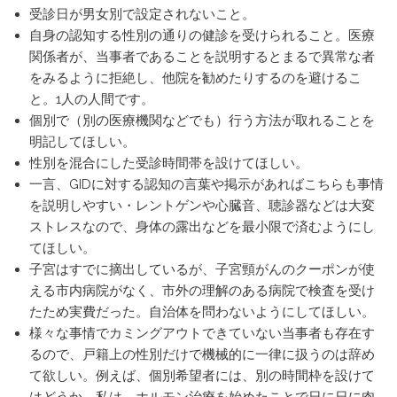
受診日が男女別で設定されないこと。
自身の認知する性別の通りの健診を受けられること。医療
関係者が、当事者であることを説明するとまるで異常な者
をみるように拒絶し、他院を勧めたりするのを避けるこ
と。1人の人間です。
個別で（別の医療機関などでも）行う方法が取れることを
明記してほしい。
性別を混合にした受診時間帯を設けてほしい。
一言、GIDに対する認知の言葉や掲示があればこちらも事情
を説明しやすい・レントゲンや心臓音、聴診器などは大変
ストレスなので、身体の露出などを最小限で済むようにし
てほしい。
子宮はすでに摘出しているが、子宮頸がんのクーポンが使
える市内病院がなく、市外の理解のある病院で検査を受け
たため実費だった。自治体を問わないようにしてほしい。
様々な事情でカミングアウトできていない当事者も存在す
るので、戸籍上の性別だけで機械的に一律に扱うのは辞め
て欲しい。例えば、個別希望者には、別の時間枠を設けて