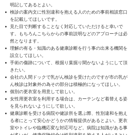
明記してあるとよい。
検診の案内文に性別違和を抱える人のための事前相談窓口
を記載してほしいです。
見た目で判断することなく対応していただけると幸いで
す。もちろんこちらからの事前説明などのアプローチは必
然となります。
理解の有る・知識のある健康診断を行う事の出来る機関を
設立してほしい。
手術の傷跡について、根掘り葉掘り聞かないようにして頂
きたい。
会社の人間ドックで乳がん検診を受けたのですが市の乳が
ん検診は対象外の為その部分は積極的になってほしい。
個別の更衣室を用意して欲しい。
女性用更衣室を利用する場合は、カーテンなど着替える姿
を見られないようにして欲しい。
健康診断を受ける病院や健診所を選ぶ際、性別違和を抱え
る者にとって安心かどうかの情報提供があるとよい。更衣
室やトイレや臨機応変な対応可など。病院は知識がある事