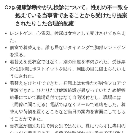
Q29.健康診断やがん検診について、性別の不一致を
抱えている当事者であることから受けたり提案
されたりした合理的配慮
レントゲン、心電図、検尿は女性として受けさせてもらえ
た。
個室で着替える。誰も居ないタイミングで胸部レントゲン
を撮る。
着替えを更衣室ではなく、別の部屋を準備された。受診票
の性別欄にポストイットを貼り、周囲の目に留まらないよ
うにされた。
着替えをひとりでできた。戸籍上は女性だが男性フロアで
受診できた。ひとりだけ健診施設が異なっていたため解答
結果について職場送付ではなく自宅送付とし、職場には
（同僚に聞こえる）電話ではなくメールで連絡をした。着
替えや荷物を置くところなど当日の案内を書面にしてもら
うことができた。
更衣室が個別対応で男女別ではない。裸にならずに専用の