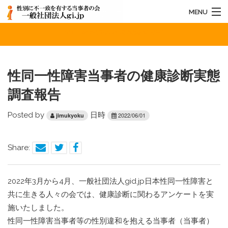
MENU
性同一性障害当事者の健康診断実態調査報告
HOME
法人概要
性同一性障害当事者の健康診断実態
お知らせ
調査報告
活動内容
Posted by
日時
2022/06/01
jimukyoku
お問い合わせ
Share:
2022年3月から4月、一般社団法人gid.jp日本性同一性障害と
共に生きる人々の会では、健康診断に関わるアンケートを実
施いたしました。
性同一性障害当事者等の性別違和を抱える当事者（当事者）