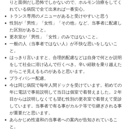
りと面倒だし恐怖でしかないので、ホルモン治療をしてく
れている病院で全て出来れば一番安心。
トランス専用のメニューがあると受けやすいと思う
性別が「男性」「女性」「その他」など、当事者に配慮し
た区別があること。
更衣室が「男性」「女性」のみではないこと。
一般の人（当事者ではない人）が不快な思いをしないこ
と。
はっきり言いますと、合理的配慮などは自身で何とか説明
をして社会に溶け込んで行くべき。辛い経験を乗り越えた
からこそ見えるものがあると思います。
プライバシー配慮。
今は同じ病院で毎年人間ドックを受けています。初めての
年に電話で事前説明して当日は個室で着替えました。２年
目からは説明しなくても望む性別の更衣室で着替えて受診
しています。当事者で有る事がカルテ等で引継ぎされる事
が重要だと思います。
あらかじめ性違和の当事者への案内が告知されているこ
と。