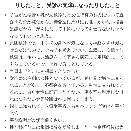
りしたこと、受診の支障になったりしたこと
子宮がん検診や乳がん検診など女性特有のものについて直
面するのが嫌だから。待合室に周りに女性しかいない場合
は嫌だから。がんになって手術になっても仕方ないしそう
なってもいいと思う。
集団検診では、未手術の身体が気になって神経をすり減ら
せるだけなので、そもそも考えてない。血液による様々な
検査は、ホルモン治療をして下さる病院にて定期的にして
もらっているので、それで良しとしている。
当日までどこにも相談できなかった
受診票の性別は女性となっているが、見た目で男性に見ら
れることがあり、不都合を感じている。男性に見られてい
るのに、自ら女性に訂正したくない。更衣室を利用しなけ
ればならない健康診断は特に困ってしまう。
周りに知られて、医療従事者からもバッシング受ける事が
恐怖。
事前説明がまず面倒くさい。
性別移行前には集団検診を受診しました。性別移行後は大