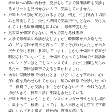
学当局への問い合わせ、交渉をしてまで健康診断を受診す
るメリットを見出せないので、受診していません。
戸籍上の性別が変更されるまでは、例え、性別適合手術済
みと説明しても、受付の段階で受診拒否などなれ、受け入
れてくれる医療機関を探すのに、毎年苦労した。
更衣室が個室ではない。男女で異なる検査衣。
大学で毎年集団検診がありますが、時間帯が男女別なた
め、私は毎回予備日と言って、受けそびれた人たちが男女
混合で受ける日に参加しています。しかし予備日の存在が
明記されていないこと、予備日であっても対面での聴診器
やレントゲンはとてもストレスです。また性別欄も見られ
るため、前回は嗄声であると書かれました。
過去に保険診療で受けたとき、ひどいことを言われ、心に
深い傷を負わせられてからは、望みの性別で受診したいの
で、自費でしか受診することができないので、金銭的な負
担が大きく、日常生活に支障をきたしている。
戸籍上男性ということで、シスジェンダー男性と同じ場所
に集まって、検査によっては、他の男性と同じ空間で下着
姿にならざるを得ず、精神的に苦痛を感じる。