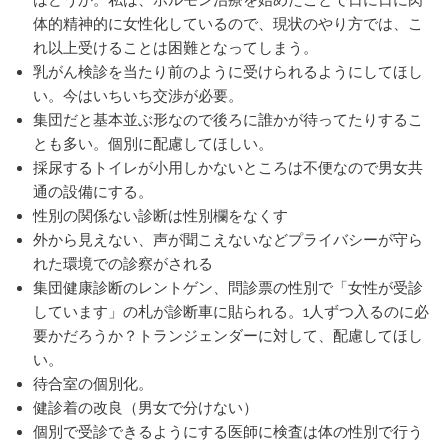
はどうか。私は、ホルモン治療を始めたことで日に日に肉
体的精神的に女性化しているので、現状のやり方では、こ
れ以上受けることは困難となってしまう。
乳がん検診を当たり前のように受けられるようにしてほし
い。今はいちいち交渉が必要。
集団だと基本並ぶ形なので後ろに誰かが待ってたりするこ
とも多い。個別に配慮してほしい。
採尿するトイレが小用しかないところは不便なので男女共
通の設備にする。
性別の関係ない診断は性別欄をなくす
外から見えない、声が聞こえないなどプライバシーが守ら
れた環境での診察がされる
集団健康診断のレントゲン、問診票の性別で「女性が受診
しています」の札が診断車に貼られる。1人ずつ入るのに必
要かだろうか？トランジェンダーに対して、配慮してほし
い。
待合室の個別化。
健診着の改良（男女で分けない）
個別で受診できるようにする医師に検査は体の性別で行う