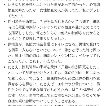
いきなり胸を捲り上げられた事があって怖かった。心電図
検査の時だったか、女性検査の人が笑ってた。私がブラし
てたので。
性別適合手術前は、乳房を見られるのかとても嫌で、健診
時は心電図や胸部レントゲンなどを検査を受けるのにとて
も躊躇しました。何とか知らない他人の技師さんだからと
いうことで我慢して乗り切りました。
尿検査が、集団の場合普通にトイレになる。男性で受けて
も個室に入らないといけないので、誰かと行った時は困っ
た。胸オペ前の時は、胸部レントゲン時にナベシャツでお
こなったが、これも、不安だった。
たとえ、性別違和の手術を受けて戸籍の性別変更をしたこ
とについて配慮を受けたとしても、体の性別が手術によっ
て変わるわけではなく、健康維持のためには体の性別を意
識せざるを得ない。たとえば、血中の水分量について、男
性と女性では適正な濃度がちがうため、ＭＴＦ(体男性、心
女性）だと、男性で適正でも女性なら水分量が少なくて多
血症の疑い診断がついてしまうことがある。