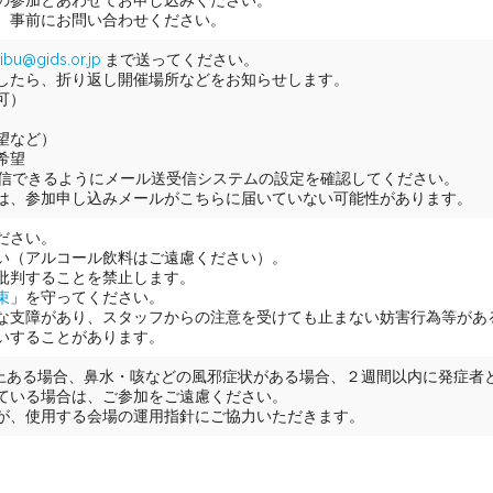
の参加とあわせてお申し込みください。
、事前にお問い合わせください。
ibu@gids.or.jp
まで送ってください。
したら、折り返し開催場所などをお知らせします。
可）
望など）
希望
ールが受信できるようにメール送受信システムの設定を確認してください。
は、参加申し込みメールがこちらに届いていない可能性があります。
ださい。
い（アルコール飲料はご遠慮ください）。
批判することを禁止します。
束
」を守ってください。
な支障があり、スタッフからの注意を受けても止まない妨害行為等があ
いすることがあります。
以上ある場合、鼻水・咳などの風邪症状がある場合、２週間以内に発症者
ている場合は、ご参加をご遠慮ください。
が、使用する会場の運用指針にご協力いただきます。