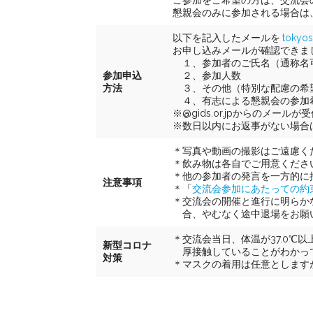
ご参加をご希望の方は、交流会
懇親会のみに参加される場合は
以下を記入したメールを
tokyos
お申し込みメールが確認できま
１、参加者のご氏名（通称名
参加申込
２、参加人数
方法
３、その他（特別な配慮の希
４、有志による懇親会の参加
※@gids.or.jpからのメ
※数日以内にお返事がない場合
＊写真や動画の撮影はご遠慮く
＊飲み物は各自でご用意くださ
＊他の参加者の発言を一方的に
注意事項
＊「
交流会参加にあたっての約
＊交流会の開催と進行に明らか
合、やむなく途中退場をお願
＊交流会当日、体温が37.0℃
新型コロナ
厚接触していることがわかっ
対策
＊マスクの着用は任意とします