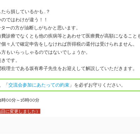
支部運営規則
たら損しているかも…？
いのではわけが違う！！
交流会参加にあた
ーターの方が油断しがちかと思います。
自費診療でなくとも他の疾病等とあわせて医療費が高額になること
で個々人で確定申告をしなければ所得税の還付は受けられません。
る方もいらっしゃるのではないでしょうか。
続きです。
問税理士である坂有希子先生をお迎えして解説していただきます。
、「
交流会参加にあたっての約束
」を必ずお守りください。
4時00分～16時00分
5日に変更しました）