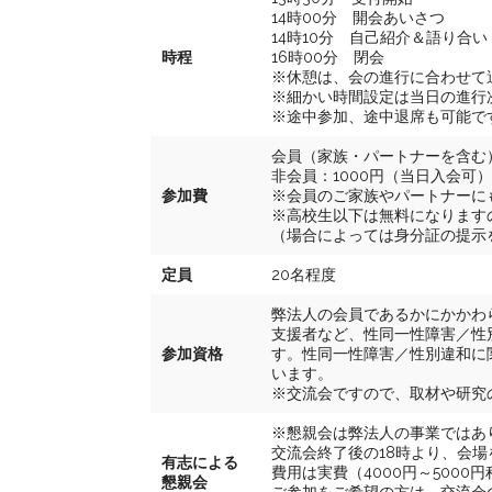
14時00分 開会あいさつ
14時10分 自己紹介＆語り合い
時程
16時00分 閉会
※休憩は、会の進行に合わせて
※細かい時間設定は当日の進行
※途中参加、途中退席も可能で
会員（家族・パートナーを含む）
非会員：1000円（当日入会可）
参加費
※会員のご家族やパートナーに
※高校生以下は無料になります
（場合によっては身分証の提示
定員
20名程度
弊法人の会員であるかにかかわ
支援者など、性同一性障害／性
参加資格
す。性同一性障害／性別違和に
います。
※交流会ですので、取材や研究
※懇親会は弊法人の事業ではあ
交流会終了後の18時より、会
有志による
費用は実費（4000円～500
懇親会