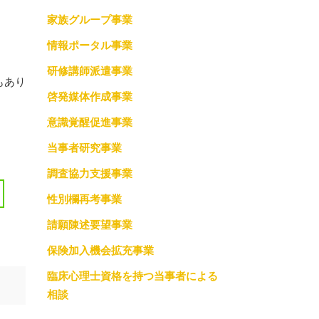
家族グループ事業
調査協力支援事業
情報ポータル事業
っての約束
性別欄再考事業
研修講師派遣事業
もあり
請願陳述要望事業
啓発媒体作成事業
保険加入機会拡充事業
意識覚醒促進事業
当事者研究事業
臨床心理士資格を持つ当事者による相談
調査協力支援事業
性別欄再考事業
請願陳述要望事業
保険加入機会拡充事業
臨床心理士資格を持つ当事者による
相談