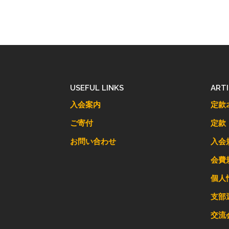
USEFUL LINKS
ART
入会案内
定款2
ご寄付
定款
お問い合わせ
入会
会費
個人
支部
交流