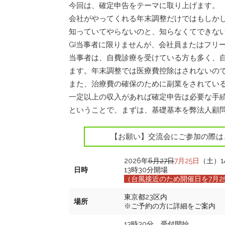
今回は、確定申告をテーマに取り上げます。
会社がやってくれる年末調整だけではもしかし
知っていてやらないのと、知らなくてできな
GI当事者に限りませんが、会社員またはフリ
当事者は、自費診療を受けている方も多く、
ます。年末調整では医療費控除はされないの
また、治療費の確保のために副業をされてい
一定以上の収入があれば確定申告は必要な手
ということで、まずは、基礎基本を弊法人顧
【お願い】交流会にご参加の際は
2026年
6月27日
7月25日
（土）1
日時
13時30分開場
（台風接近のため開催日を7月2
東京都23区内
場所
※ご予約の方に詳細をご案内
13時30分 受付開始