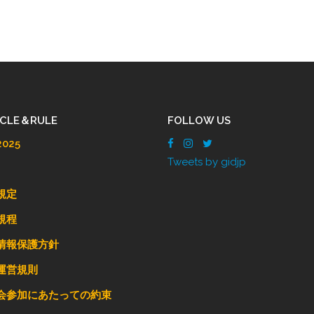
ICLE＆RULE
FOLLOW US
025
Tweets by gidjp
規定
規程
情報保護方針
運営規則
会参加にあたっての約束