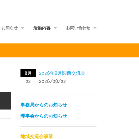
お知らせ
活動内容
お問い合わせ
事務局からのお知らせ
地域交流会事業
当事者団体
理事会からのお知らせ
家族グループ事業
資料館
8月
2026年8月関西交流会
メールマガジン
情報ポータル事業
サイトマップ
22
2026/08/22
正会員ML
研修講師派遣事業
事務局からのお知らせ
啓発媒体作成事業
理事会からのお知らせ
意識覚醒促進事業
当事者研究事業
地域交流会事業