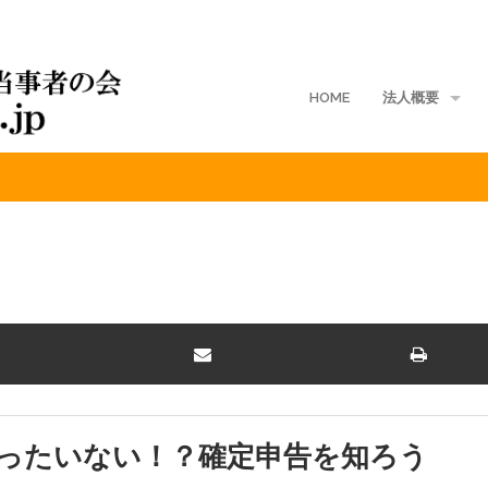
HOME
法人概要
2026年6月東京交流会
地域支部
入会案内
ご寄付
定款
入会規定
会費規程
ったいない！？確定申告を知ろう
個人情報保護方針