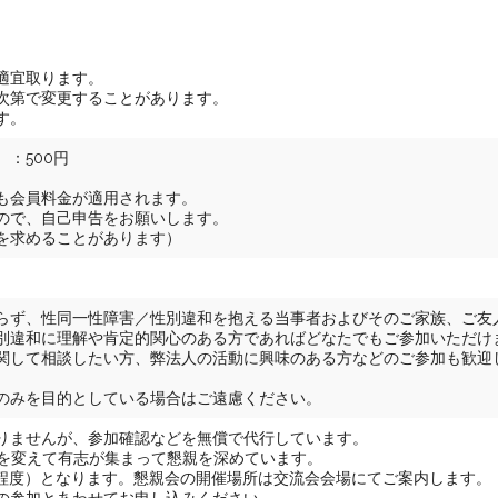
適宜取ります。
次第で変更することがあります。
す。
：500円
も会員料金が適用されます。
ので、自己申告をお願いします。
を求めることがあります）
らず、性同一性障害／性別違和を抱える当事者およびそのご家族、ご友
別違和に理解や肯定的関心のある方であればどなたでもご参加いただけ
関して相談したい方、弊法人の活動に興味のある方などのご参加も歓迎
のみを目的としている場合はご遠慮ください。
りませんが、参加確認などを無償で代行しています。
場を変えて有志が集まって懇親を深めています。
0円程度）となります。懇親会の開催場所は交流会会場にてご案内します。