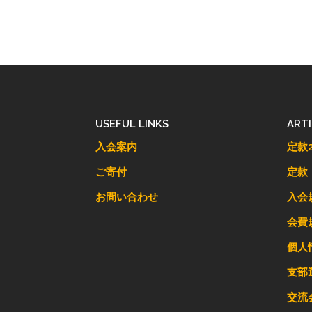
USEFUL LINKS
ART
入会案内
定款2
ご寄付
定款
お問い合わせ
入会
会費
個人
支部
交流