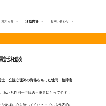
お知らせ
活動内容
お問い合わせ
事務局からのお知らせ
地域交流会事業
当事者団体
理事会からのお知らせ
家族グループ事業
資料館
電話相談
メールマガジン
情報ポータル事業
サイトマップ
正会員ML
研修講師派遣事業
理士・公認心理師の資格をもった性同一性障害
啓発媒体作成事業
意識覚醒促進事業
と、私たち性同一性障害当事者にとって必ずし
当事者研究事業
かな配慮に心を砕いてくださっている代表的な