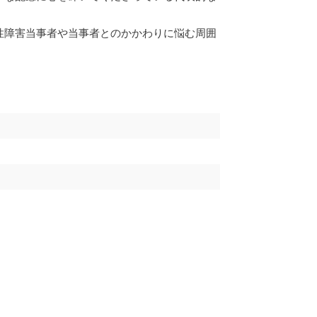
調査協力支援事業
性障害当事者や当事者とのかかわりに悩む周囲
っての約束
性別欄再考事業
請願陳述要望事業
）
保険加入機会拡充事業
臨床心理士資格を持つ当事者による相談