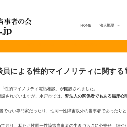
HOME
法人概要
専門相談員による性的マイノリティに関する無料電話相談
地域支部
入会案内
談員による性的マイノリティに関する
ご寄付
定款
よる『性的マイノリティ電話相談』が開設されました。
開設されていますが、水戸市では、
弊法人の関係者でもある臨床心
入会規定
会費規程
事者でない専門家だったり、性同一性障害以外の当事者であったり
個人情報保護方針
めており、私たち性同一性障害当事者の生きづらさに心寄せ、細や