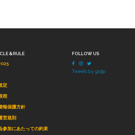
ICLE＆RULE
FOLLOW US
025
Tweets by gidjp
規定
規程
情報保護方針
運営規則
会参加にあたっての約束