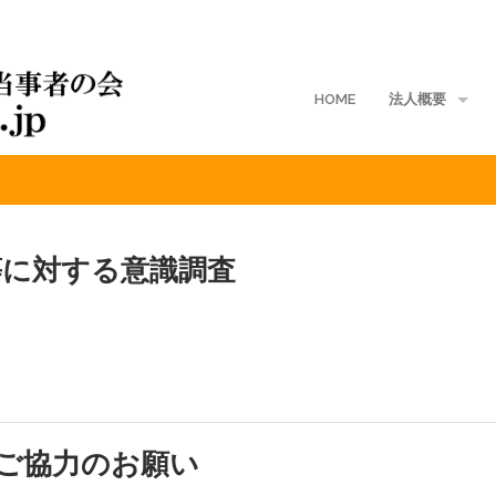
HOME
法人概要
性同一性障害者の特例法等に対する意識調査
地域支部
入会案内
等に対する意識調査
ご寄付
定款
入会規定
会費規程
ご協力のお願い
個人情報保護方針