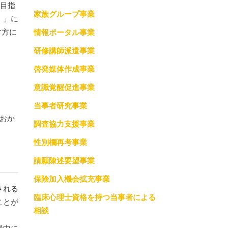
を目指
家族グループ事業
調査協力支援事業
）」に
す方に
情報ポータル事業
っての約束
性別欄再考事業
研修講師派遣事業
請願陳述要望事業
啓発媒体作成事業
保険加入機会拡充事業
意識覚醒促進事業
当事者研究事業
臨床心理士資格を持つ当事者による相談
おか
調査協力支援事業
性別欄再考事業
請願陳述要望事業
保険加入機会拡充事業
される
臨床心理士資格を持つ当事者による
ことが
相談