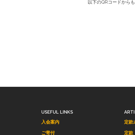
以下のQRコードから
USEFUL LINKS
ART
入会案内
定款2
ご寄付
定款