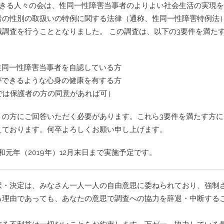
に生きる人々の会は、性同一性障害当事者のよりよい社会生活の実現
支部運営規則
者の性別の取扱いの特例に関する法律（通称、性同一性障害特例法
調査を行うこととなりました。 この調査は、以下の3要件を満た
交流会参加にあた
性同一性障害当事者を自認している方
ができるような心身の健康を有する方
までは保護者の方の同意があれば可）
くの方にご回答いただく必要があります。これら3要件を満たす方に
えております。何卒よろしくお願い申し上げます。
元年（2019年）12月末日まで実施予定です。
択・決定は、みなさん一人一人の自由意思に委ねられており、強制
る理由であっても、あなたの意思で調査への協力を辞退・中断する