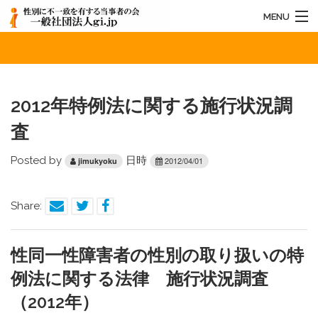
MENU
2012年特例法に関する施行状況調査
HOME
法人概要
2012年特例法に関する施行状況調
お知らせ
査
活動内容
Posted by
日時
2012/04/01
jimukyoku
お問い合わせ
Share:
性同一性障害者の性別の取り扱いの特
例法に関する法律 施行状況調査
（2012年）