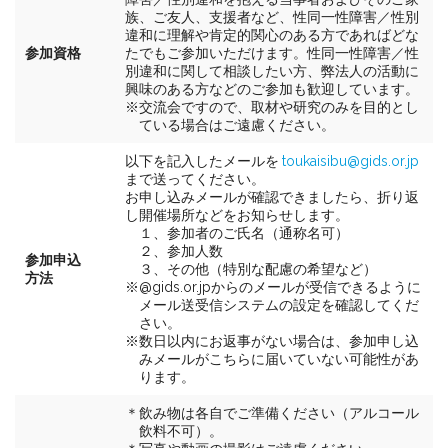
族、ご友人、支援者など、性同一性障害／性別
違和に理解や肯定的関心のある方であればどな
参加資格
たでもご参加いただけます。性同一性障害／性
別違和に関して相談したい方、弊法人の活動に
興味のある方などのご参加も歓迎しています。
※交流会ですので、取材や研究のみを目的とし
ている場合はご遠慮ください。
以下を記入したメールを
toukaisibu@gids.or.jp
まで送ってください。
お申し込みメールが確認できましたら、折り返
し開催場所などをお知らせします。
１、参加者のご氏名（通称名可）
２、参加人数
参加申込
３、その他（特別な配慮の希望など）
方法
※@gids.or.jpからのメールが受信できるように
メール送受信システムの設定を確認してくだ
さい。
※数日以内にお返事がない場合は、参加申し込
みメールがこちらに届いていない可能性があ
ります。
＊飲み物は各自でご準備ください（アルコール
飲料不可）。