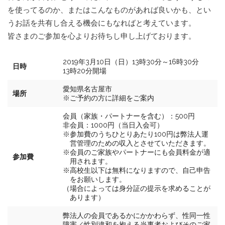
を使ってるのか、またはこんなものがあれば良いかも、とい
うお話を共有し合える機会にもなればと考えています。
皆さまのご参加を心よりお待ちし申し上げております。
2019年3月10日（日）13時30分～16時30分
日時
13時20分開場
愛知県名古屋市
場所
※ご予約の方に詳細をご案内
会員（家族・パートナーを含む）：500円
非会員：1000円（当日入会可）
※参加費のうちひとりあたり100円は弊法人運
営管理のための収入とさせていただきます。
※会員のご家族やパートナーにも会員料金が適
参加費
用されます。
※高校生以下は無料になりますので、自己申告
をお願いします。
（場合によっては身分証の提示を求めることが
あります）
弊法人の会員であるかにかかわらず、性同一性
障害／性別違和を抱える当事者およびそのご家