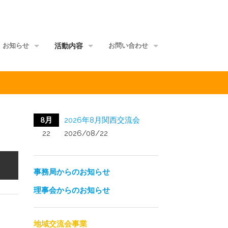
お知らせ
活動内容
お問い合わせ
事務局からのお知らせ
地域交流会事業
当事者団体
理事会からのお知らせ
家族グループ事業
資料館
8月
2026年8月関西交流会
メールマガジン
情報ポータル事業
サイトマップ
22
2026/08/22
正会員ML
研修講師派遣事業
事務局からのお知らせ
啓発媒体作成事業
理事会からのお知らせ
意識覚醒促進事業
当事者研究事業
地域交流会事業