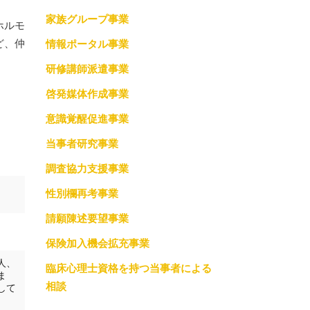
家族グループ事業
調査協力支援事業
ホルモ
ど、仲
情報ポータル事業
っての約束
性別欄再考事業
研修講師派遣事業
請願陳述要望事業
啓発媒体作成事業
保険加入機会拡充事業
意識覚醒促進事業
当事者研究事業
臨床心理士資格を持つ当事者による相談
調査協力支援事業
性別欄再考事業
請願陳述要望事業
保険加入機会拡充事業
人、
臨床心理士資格を持つ当事者による
ま
相談
して