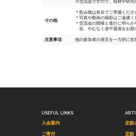
※交流会ですので、取材や研究
＊飲み物は各自でご準備くださ
＊写真や動画の撮影はご遠慮く
その他
＊交流会の開催と進行に明らか
合、やむなく途中退場をお願
注意事項
他の参加者の発言を一方的に批
USEFUL LINKS
ART
入会案内
定款2
ご寄付
定款