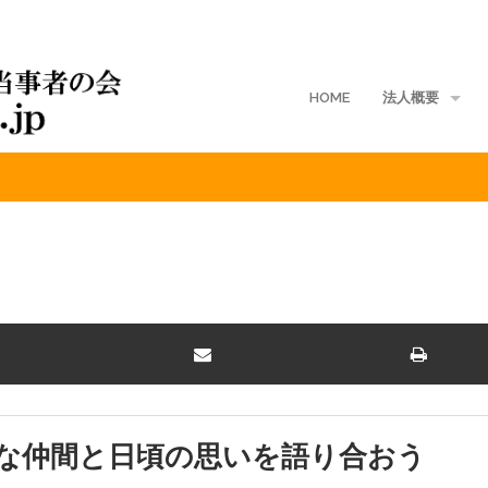
HOME
法人概要
2016年10月関西交流会
地域支部
入会案内
ご寄付
定款
入会規定
会費規程
な仲間と日頃の思いを語り合おう
個人情報保護方針