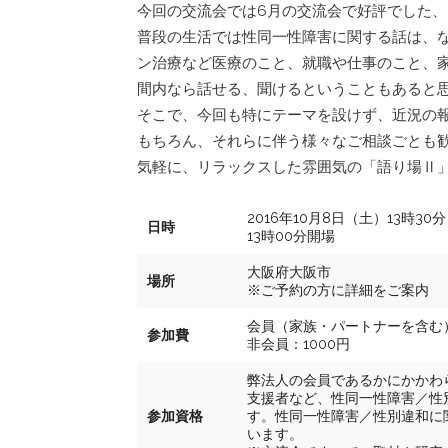
今回の交流会では6月の交流会で好評でした
普段の生活では性同一性障害に関する話は、
ン治療など医療のこと、就職や仕事のこと、
間内なら話せる、聞けるということもあると
そこで、今回も特にテーマを設けず、近況の
もちろん、それらに伴う様々なご相談ごとも
気軽に、リラックスした雰囲気の「語り場Ⅱ
2016年10月8日（土）13時30分
日時
13時00分開場
大阪府大阪市
場所
※ご予約の方に詳細をご案内
会員（家族・パートナーを含む）
参加費
非会員：1000円
弊法人の会員であるかにかかわ
支援者など、性同一性障害／性
参加資格
す。性同一性障害／性別違和に
います。