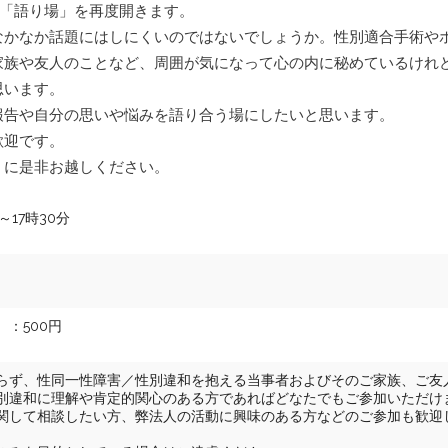
、「語り場」を再度開きます。
支部運営規則
なかなか話題にはしにくいのではないでしょうか。性別適合手術や
家族や友人のことなど、周囲が気になって心の内に秘めているけれ
交流会参加にあた
思います。
報告や自分の思いや悩みを語り合う場にしたいと思います。
歓迎です。
」に是非お越しください。
～17時30分
：500円
らず、性同一性障害／性別違和を抱える当事者およびそのご家族、ご友
別違和に理解や肯定的関心のある方であればどなたでもご参加いただけ
関して相談したい方、弊法人の活動に興味のある方などのご参加も歓迎