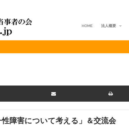
HOME
法人概要
2013年5月九州交流会
地域支部
入会案内
ご寄付
定款
入会規定
会費規程
一性障害について考える」＆交流会
個人情報保護方針