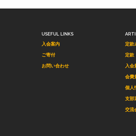
USEFUL LINKS
ART
入会案内
定款2
ご寄付
定款
お問い合わせ
入会
会費
個人
支部
交流