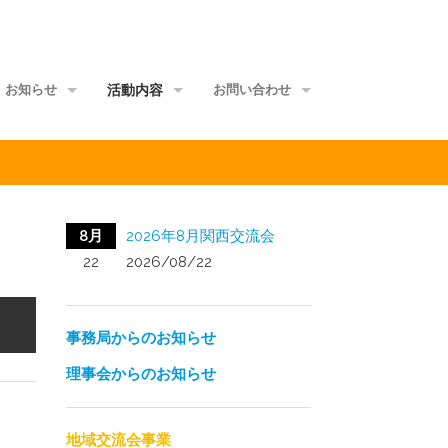
お知らせ
活動内容
お問い合わせ
事務局からのお知らせ
地域交流会事業
当事者団体
理事会からのお知らせ
家族グループ事業
資料館
8月
2026年8月関西交流会
メールマガジン
情報ポータル事業
サイトマップ
22
2026/08/22
正会員ML
研修講師派遣事業
事務局からのお知らせ
啓発媒体作成事業
理事会からのお知らせ
意識覚醒促進事業
当事者研究事業
地域交流会事業