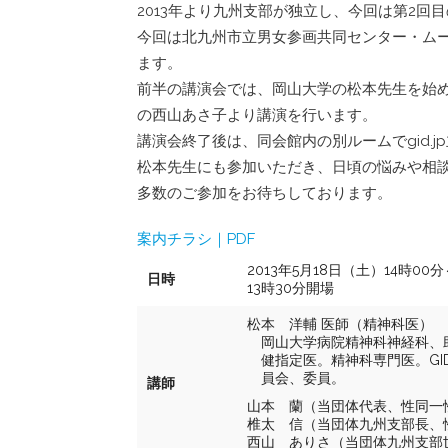
2013年より九州支部が独立し、今回は第2回
今回は北九州市立男女参画共同センター・ム
ます。
前半の講演会では、岡山大学の松本先生を始め、
の西山あさ子より講演を行います。
講演会終了後は、同会館内の別ルームでgid.
松本先生にも参加いただき、日頃の悩みや相
多数のご参加をお待ちしております。
案内チラシ｜PDF
2013年5月18日（土）14時00分
日時
13時30分開場
松本 洋輔 医師（精神科医）
岡山大学病院精神科神経科、
健指定医。精神科専門医。G
員会、委員。
講師
山本 蘭（当団体代表、性同一
椎太 信（当団体九州支部長、
西山 ありさ（当団体九州支部