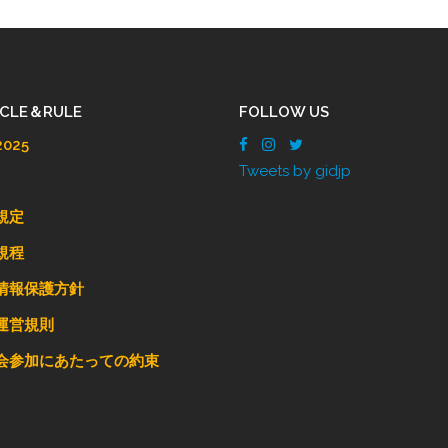
ICLE＆RULE
FOLLOW US
025
Tweets by gidjp
規定
規程
情報保護方針
運営規則
会参加にあたっての約束