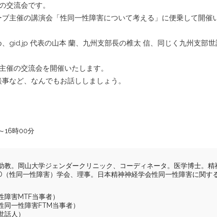
目の交流会です。
支部運営規則
ーブ主催の講演会「性同一性障害について考える」に便乗して開催
交流会参加にあた
gid.jp 代表の山本 蘭、九州支部長の椎太 信、同じく九州支部世
jp主催の交流会を開催いたします。
談事など、なんでもお話ししましょう。
～16時00分
助教。岡山大学ジェンダークリニック、コーディネータ。医学博士。精
ID（性同一性障害）学会、理事。日本精神神経学会性同一性障害に関す
性障害MTF当事者）
性同一性障害FTM当事者）
世話人）