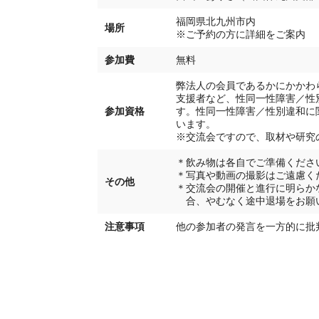
福岡県北九州市内
場所
※ご予約の方に詳細をご案内
参加費
無料
弊法人の会員であるかにかかわ
支援者など、性同一性障害／性
参加資格
す。性同一性障害／性別違和に
います。
※交流会ですので、取材や研究
＊飲み物は各自でご準備くださ
＊写真や動画の撮影はご遠慮く
その他
＊交流会の開催と進行に明らか
合、やむなく途中退場をお願
注意事項
他の参加者の発言を一方的に批