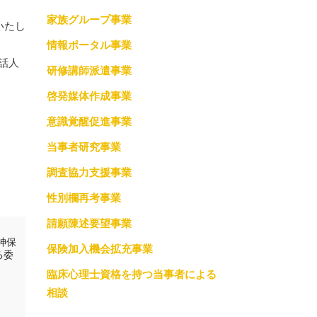
家族グループ事業
調査協力支援事業
いたし
情報ポータル事業
っての約束
性別欄再考事業
話人
研修講師派遣事業
請願陳述要望事業
啓発媒体作成事業
保険加入機会拡充事業
意識覚醒促進事業
当事者研究事業
臨床心理士資格を持つ当事者による相談
調査協力支援事業
性別欄再考事業
請願陳述要望事業
神保
保険加入機会拡充事業
る委
臨床心理士資格を持つ当事者による
相談