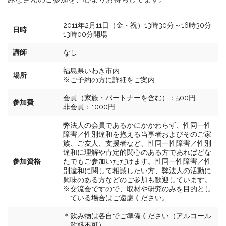
2011年2月11日（金・祝）13時30分～16時30分
日時
13時00分開場
講師
なし
福島県いわき市内
場所
※ご予約の方に詳細をご案内
会員（家族・パートナーを含む）：500円
参加費
非会員：1000円
弊法人の会員であるかにかかわらず、性同一性
障害／性別違和を抱える当事者およびそのご家
族、ご友人、支援者など、性同一性障害／性別
違和に理解や肯定的関心のある方であればどな
参加資格
たでもご参加いただけます。性同一性障害／性
別違和に関して相談したい方、弊法人の活動に
興味のある方などのご参加も歓迎しています。
※交流会ですので、取材や研究のみを目的とし
ている場合はご遠慮ください。
＊飲み物は各自でご準備ください（アルコール
飲料不可）。